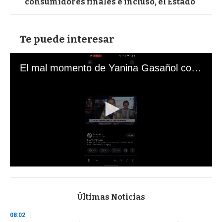
consumidores finales e incluso, el Estado"
Te puede interesar
El mal momento de Yanina Gasañol con un hincha argentino en "Subrayado"
0
s
e
c
Últimas Noticias
o
n
08:02
d