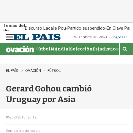
Temas del
Discurso Lacalle Pou
Partido suspendido
En Clave País
día:
Suscribite al 50% OFF
Ingresar
M
e
Fútbol
Mundial
Selección
Estadisticas
Agen
n
M
u
o
s
t
EL PAÍS
OVACIÓN
FÚTBOL
r
a
Gerard Gohou cambió
r
b
Uruguay por Asia
�
s
q
u
05/02/2018, 20:12
e
d
Compartir esta noticia