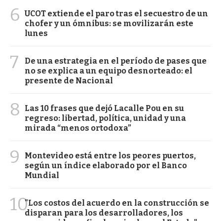
6
UCOT extiende el paro tras el secuestro de un
chofer y un ómnibus: se movilizarán este
lunes
7
De una estrategia en el período de pases que
no se explica a un equipo desnorteado: el
presente de Nacional
8
Las 10 frases que dejó Lacalle Pou en su
regreso: libertad, política, unidad y una
mirada “menos ortodoxa”
9
Montevideo está entre los peores puertos,
según un índice elaborado por el Banco
Mundial
10
"Los costos del acuerdo en la construcción se
disparan para los desarrolladores, los