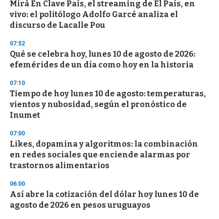
Mirá En Clave País, el streaming de El País, en
s
o
vivo: el politólogo Adolfo Garcé analiza el
f
discurso de Lacalle Pou
3
3
s
07:52
e
Qué se celebra hoy, lunes 10 de agosto de 2026:
c
efemérides de un día como hoy en la historia
o
n
d
07:10
s
Tiempo de hoy lunes 10 de agosto: temperaturas,
vientos y nubosidad, según el pronóstico de
Inumet
07:00
Likes, dopamina y algoritmos: la combinación
en redes sociales que enciende alarmas por
trastornos alimentarios
06:00
Así abre la cotización del dólar hoy lunes 10 de
agosto de 2026 en pesos uruguayos