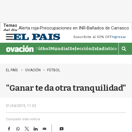
Temas
Alerta roja
Preocupaciones en INR
Bañados de Carrasco
del día:
Suscribite al 50% OFF
Ingresar
M
e
Fútbol
Mundial
Selección
Estadisticas
Agen
n
M
u
o
s
t
EL PAÍS
OVACIÓN
FÚTBOL
r
a
"Ganar te da otra tranquilidad"
r
b
�
s
01/04/2015, 11:02
q
u
Compartir esta noticia
e
F
W
T
L
E
d