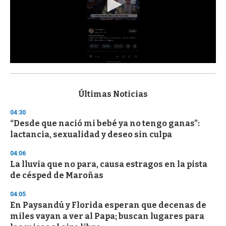
0
s
e
c
Últimas Noticias
o
n
04:30
d
“Desde que nació mi bebé ya no tengo ganas”:
s
o
lactancia, sexualidad y deseo sin culpa
f
3
04:06
3
s
La lluvia que no para, causa estragos en la pista
e
de césped de Maroñas
c
o
04:05
n
d
En Paysandú y Florida esperan que decenas de
s
miles vayan a ver al Papa; buscan lugares para