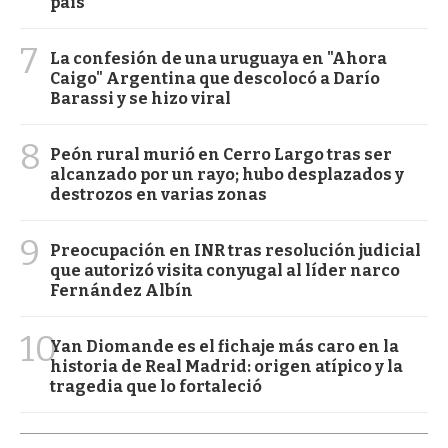
país
7
La confesión de una uruguaya en "Ahora
Caigo" Argentina que descolocó a Darío
Barassi y se hizo viral
8
Peón rural murió en Cerro Largo tras ser
alcanzado por un rayo; hubo desplazados y
destrozos en varias zonas
9
Preocupación en INR tras resolución judicial
que autorizó visita conyugal al líder narco
Fernández Albín
10
Yan Diomande es el fichaje más caro en la
historia de Real Madrid: origen atípico y la
tragedia que lo fortaleció