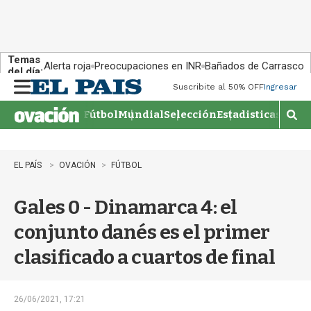
Temas
Alerta roja
Preocupaciones en INR
Bañados de Carrasco
del día:
Suscribite al 50% OFF
Ingresar
M
e
Fútbol
Mundial
Selección
Estadisticas
Agen
n
M
u
o
s
t
EL PAÍS
OVACIÓN
FÚTBOL
r
a
Gales 0 - Dinamarca 4: el
r
b
conjunto danés es el primer
�
s
clasificado a cuartos de final
q
u
e
d
26/06/2021, 17:21