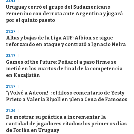
23:43
3
s
Uruguay cerró el grupo del Sudamericano
e
Femenino con derrota ante Argentina y jugará
c
por el quinto puesto
o
n
d
23:27
s
Altas y bajas de la Liga AUF: Albion se sigue
reforzando en ataque y contrató a Ignacio Neira
23:17
Games of the Future: Peñarol a paso firme se
metió en los cuartos de final de la competencia
en Kazajistán
21:57
"¡Volvé a Adeom!": el filoso comentario de Yesty
Prieto a Valeria Ripoll en plena Cena de Famosos
21:26
De mostrar su práctica a incrementar la
cantidad de jugadores citados: los primeros días
de Forlán en Uruguay