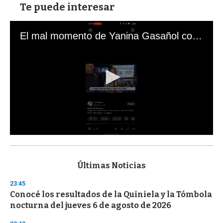
Te puede interesar
El mal momento de Yanina Gasañol con un hincha argentino en "Subrayado"
0
s
e
c
Últimas Noticias
o
n
23:45
d
Conocé los resultados de la Quiniela y la Tómbola
s
o
nocturna del jueves 6 de agosto de 2026
f
3