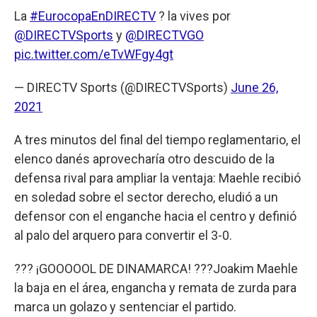
La
#EurocopaEnDIRECTV
? la vives por
@DIRECTVSports
y
@DIRECTVGO
pic.twitter.com/eTvWFgy4gt
— DIRECTV Sports (@DIRECTVSports)
June 26,
2021
A tres minutos del final del tiempo reglamentario, el
elenco danés aprovecharía otro descuido de la
defensa rival para ampliar la ventaja: Maehle recibió
en soledad sobre el sector derecho, eludió a un
defensor con el enganche hacia el centro y definió
al palo del arquero para convertir el 3-0.
??? ¡GOOOOOL DE DINAMARCA! ???Joakim Maehle
la baja en el área, engancha y remata de zurda para
marca un golazo y sentenciar el partido.