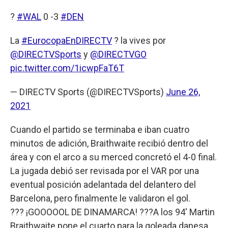
?
#WAL
0 -3
#DEN
La
#EurocopaEnDIRECTV
? la vives por
@DIRECTVSports
y
@DIRECTVGO
pic.twitter.com/1icwpFaT6T
— DIRECTV Sports (@DIRECTVSports)
June 26,
2021
Cuando el partido se terminaba e iban cuatro
minutos de adición, Braithwaite recibió dentro del
área y con el arco a su merced concretó el 4-0 final.
La jugada debió ser revisada por el VAR por una
eventual posición adelantada del delantero del
Barcelona, pero finalmente le validaron el gol.
??? ¡GOOOOOL DE DINAMARCA! ???A los 94' Martin
Braithwaite pone el cuarto para la goleada danesa