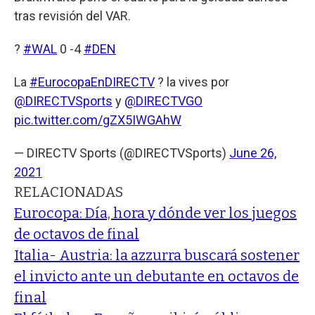
tras revisión del VAR.
?
#WAL
0 -4
#DEN
La
#EurocopaEnDIRECTV
? la vives por
@DIRECTVSports
y
@DIRECTVGO
pic.twitter.com/gZX5IWGAhW
— DIRECTV Sports (@DIRECTVSports)
June 26,
2021
RELACIONADAS
Eurocopa: Día, hora y dónde ver los juegos
de octavos de final
Italia- Austria: la azzurra buscará sostener
el invicto ante un debutante en octavos de
final