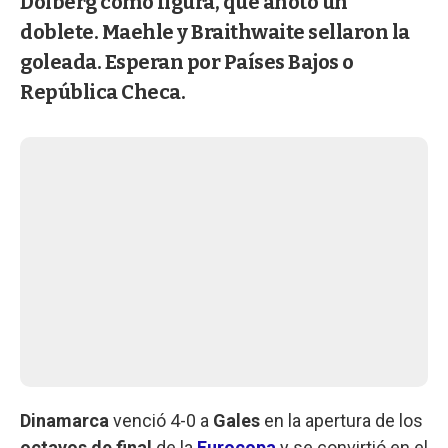
Dolberg como figura, que anotó un
doblete. Maehle y Braithwaite sellaron la
goleada. Esperan por Países Bajos o
República Checa.
Dinamarca
venció 4-0 a
Gales
en la apertura de los
octavos de final
de la
Eurocopa
y se convirtió en el