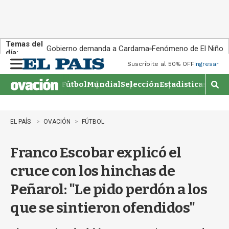
Temas del
Gobierno demanda a Cardama
Fenómeno de El Niño
día:
Suscribite al 50% OFF
Ingresar
M
e
Fútbol
Mundial
Selección
Estadisticas
Agen
n
M
u
o
s
t
EL PAÍS
OVACIÓN
FÚTBOL
r
a
Franco Escobar explicó el
r
b
cruce con los hinchas de
�
s
Peñarol: "Le pido perdón a los
q
u
que se sintieron ofendidos"
e
d