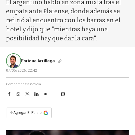
a
El argentino habló en zona mixta tras el
empate ante Platense, donde además se
refirió al encuentro con los barras en el
hotel y dijo que "mientras haya una
posibilidad hay que dar la cara".
Enrique Arrillaga
07/05/2026, 22:42
Compartir esta noticia
F
W
T
L
E
a
h
w
i
m
c
a
i
n
a
e
t
t
k
i
+
Agregar El País en
b
s
t
e
l
o
A
e
d
o
p
r
I
k
p
n