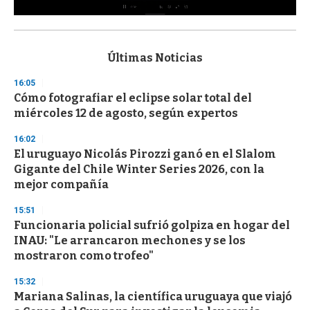
0
s
e
c
Últimas Noticias
o
n
16:05
d
Cómo fotografiar el eclipse solar total del
s
o
miércoles 12 de agosto, según expertos
f
3
16:02
3
s
El uruguayo Nicolás Pirozzi ganó en el Slalom
e
Gigante del Chile Winter Series 2026, con la
c
mejor compañía
o
n
d
15:51
s
Funcionaria policial sufrió golpiza en hogar del
INAU: "Le arrancaron mechones y se los
mostraron como trofeo"
15:32
Mariana Salinas, la científica uruguaya que viajó