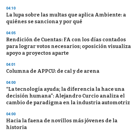
n
04:10
d
La lupa sobre las multas que aplica Ambiente: a
s
o
quiénes se sanciona y por qué
f
3
04:05
3
s
Rendición de Cuentas: FA con los días contados
e
para lograr votos necesarios; oposición visualiza
c
apoyo a proyectos aparte
o
n
d
04:01
s
Columna de APPCU: de cal y de arena
04:00
“La tecnología ayuda; la diferencia la hace una
decisión humana”: Alejandro Curcio analiza el
cambio de paradigma en la industria automotriz
04:00
Hacia la faena de novillos más jóvenes de la
historia