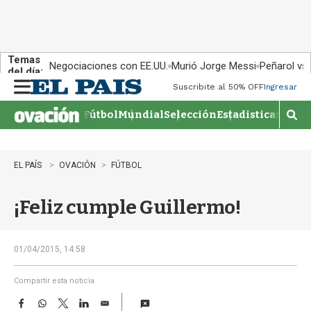
Temas
Negociaciones con EE.UU.
Murió Jorge Messi
Peñarol vs
del día:
Suscribite al 50% OFF
Ingresar
M
e
Fútbol
Mundial
Selección
Estadisticas
Agen
n
M
u
o
s
t
EL PAÍS
OVACIÓN
FÚTBOL
r
a
¡Feliz cumple Guillermo!
r
b
�
s
01/04/2015, 14:58
q
u
Compartir esta noticia
e
F
W
T
L
E
d