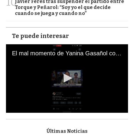
10
Javier Feres tras suspender el partido entre
Torque y Peñarol: “Soy yo el que decide
cuando se juega y cuando no”
Te puede interesar
El mal momento de Yanina Gasañol con un hincha argentino en "Subrayado"
0
s
e
c
Últimas Noticias
o