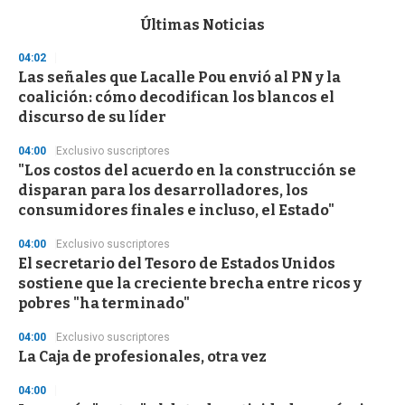
e
c
Últimas Noticias
o
n
04:02
d
Las señales que Lacalle Pou envió al PN y la
s
o
coalición: cómo decodifican los blancos el
f
discurso de su líder
3
3
s
04:00
Exclusivo suscriptores
e
"Los costos del acuerdo en la construcción se
c
disparan para los desarrolladores, los
o
n
consumidores finales e incluso, el Estado"
d
s
04:00
Exclusivo suscriptores
El secretario del Tesoro de Estados Unidos
sostiene que la creciente brecha entre ricos y
pobres "ha terminado"
04:00
Exclusivo suscriptores
La Caja de profesionales, otra vez
04:00