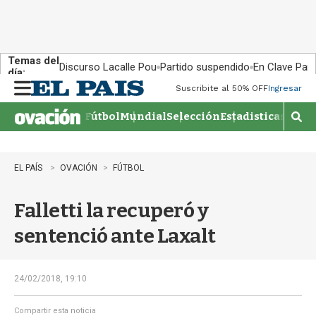
Temas del
Discurso Lacalle Pou
Partido suspendido
En Clave País
día:
Suscribite al 50% OFF
Ingresar
M
e
Fútbol
Mundial
Selección
Estadisticas
Agen
n
M
u
o
s
t
EL PAÍS
OVACIÓN
FÚTBOL
r
a
Falletti la recuperó y
r
b
sentenció ante Laxalt
�
s
q
u
24/02/2018, 19:10
e
d
Compartir esta noticia