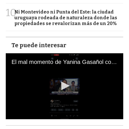
10
Ni Montevideo ni Punta del Este: la ciudad
uruguaya rodeada de naturaleza donde las
propiedades se revalorizan más de un 20%
Te puede interesar
El mal momento de Yanina Gasañol con un hincha argentino en "Subrayado"
0
s