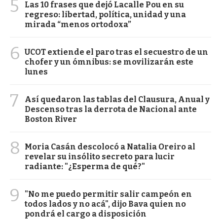
5
Las 10 frases que dejó Lacalle Pou en su
regreso: libertad, política, unidad y una
mirada “menos ortodoxa”
6
UCOT extiende el paro tras el secuestro de un
chofer y un ómnibus: se movilizarán este
lunes
7
Así quedaron las tablas del Clausura, Anual y
Descenso tras la derrota de Nacional ante
Boston River
8
Moria Casán descolocó a Natalia Oreiro al
revelar su insólito secreto para lucir
radiante: "¿Esperma de qué?"
9
"No me puedo permitir salir campeón en
todos lados y no acá", dijo Bava quien no
pondrá el cargo a disposición