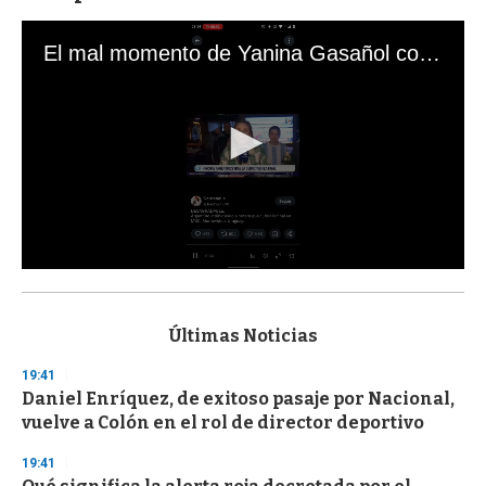
El mal momento de Yanina Gasañol con un hincha argentino en "Subrayado"
0
s
e
c
Últimas Noticias
o
n
19:41
d
Daniel Enríquez, de exitoso pasaje por Nacional,
s
o
vuelve a Colón en el rol de director deportivo
f
3
19:41
3
s