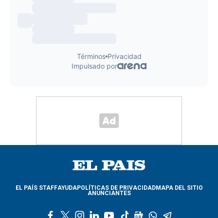
EL PAÍS STAFF
AYUDA
POLÍTICAS DE PRIVACIDAD
MAPA DEL SITIO
ANUNCIANTES
f
t
i
l
y
t
g
w
t