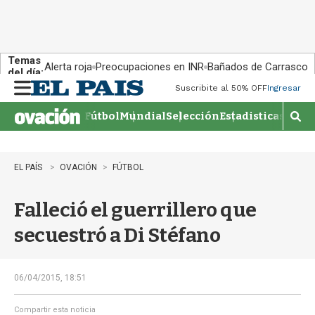
Temas
Alerta roja
Preocupaciones en INR
Bañados de Carrasco
del día:
Suscribite al 50% OFF
Ingresar
M
e
Fútbol
Mundial
Selección
Estadisticas
Agen
n
M
u
o
s
t
EL PAÍS
OVACIÓN
FÚTBOL
r
a
Falleció el guerrillero que
r
b
secuestró a Di Stéfano
�
s
q
u
06/04/2015, 18:51
e
d
Compartir esta noticia