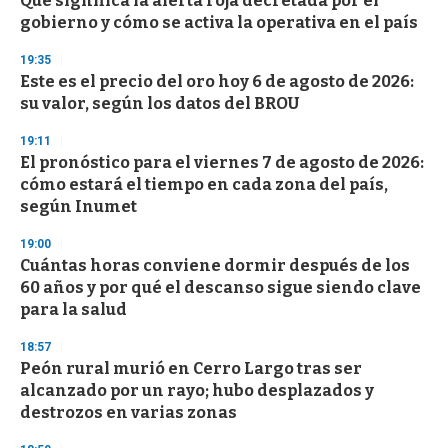
Qué significa la alerta roja decretada por el
e
gobierno y cómo se activa la operativa en el país
c
o
19:35
n
d
Este es el precio del oro hoy 6 de agosto de 2026:
s
su valor, según los datos del BROU
19:11
El pronóstico para el viernes 7 de agosto de 2026:
cómo estará el tiempo en cada zona del país,
según Inumet
19:00
Cuántas horas conviene dormir después de los
60 años y por qué el descanso sigue siendo clave
para la salud
18:57
Peón rural murió en Cerro Largo tras ser
alcanzado por un rayo; hubo desplazados y
destrozos en varias zonas