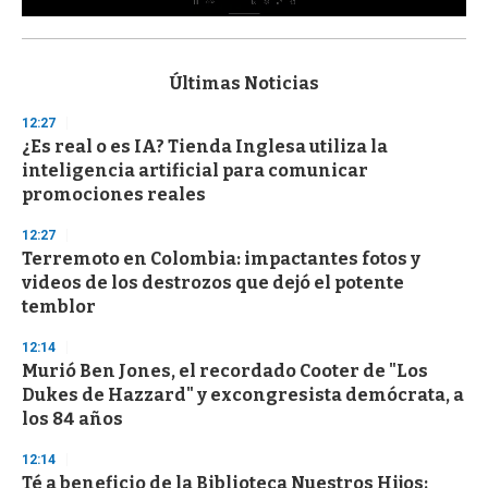
0
s
e
c
Últimas Noticias
o
n
12:27
d
¿Es real o es IA? Tienda Inglesa utiliza la
s
o
inteligencia artificial para comunicar
f
promociones reales
3
3
s
12:27
e
Terremoto en Colombia: impactantes fotos y
c
videos de los destrozos que dejó el potente
o
n
temblor
d
s
12:14
Murió Ben Jones, el recordado Cooter de "Los
Dukes de Hazzard" y excongresista demócrata, a
los 84 años
12:14
Té a beneficio de la Biblioteca Nuestros Hijos: