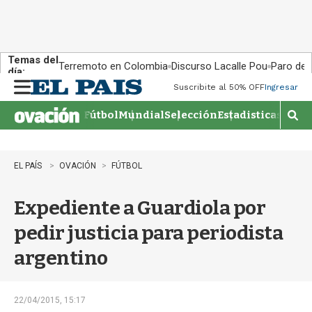
Temas del
Terremoto en Colombia
Discurso Lacalle Pou
Paro de
día:
Suscribite al 50% OFF
Ingresar
M
e
Fútbol
Mundial
Selección
Estadisticas
Agen
n
M
u
o
s
t
EL PAÍS
OVACIÓN
FÚTBOL
r
a
Expediente a Guardiola por
r
b
pedir justicia para periodista
�
s
argentino
q
u
e
d
22/04/2015, 15:17