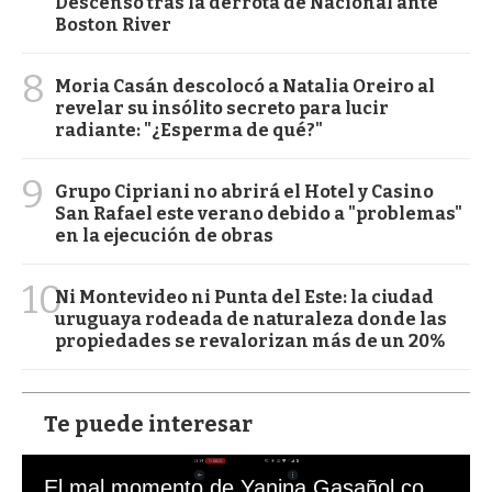
Descenso tras la derrota de Nacional ante
Boston River
8
Moria Casán descolocó a Natalia Oreiro al
revelar su insólito secreto para lucir
radiante: "¿Esperma de qué?"
9
Grupo Cipriani no abrirá el Hotel y Casino
San Rafael este verano debido a "problemas"
en la ejecución de obras
10
Ni Montevideo ni Punta del Este: la ciudad
uruguaya rodeada de naturaleza donde las
propiedades se revalorizan más de un 20%
Te puede interesar
El mal momento de Yanina Gasañol con un hincha argentino en "Subrayado"