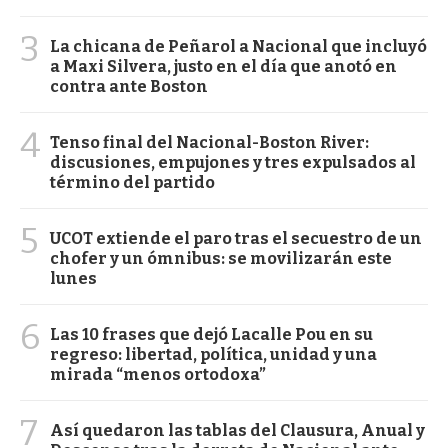
3
La chicana de Peñarol a Nacional que incluyó
a Maxi Silvera, justo en el día que anotó en
contra ante Boston
4
Tenso final del Nacional-Boston River:
discusiones, empujones y tres expulsados al
término del partido
5
UCOT extiende el paro tras el secuestro de un
chofer y un ómnibus: se movilizarán este
lunes
6
Las 10 frases que dejó Lacalle Pou en su
regreso: libertad, política, unidad y una
mirada “menos ortodoxa”
7
Así quedaron las tablas del Clausura, Anual y