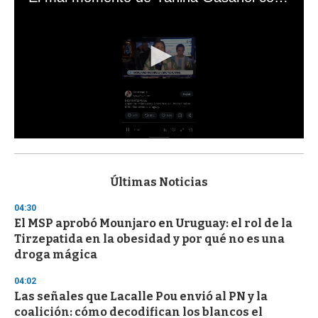
0
s
e
c
Últimas Noticias
o
n
04:30
d
El MSP aprobó Mounjaro en Uruguay: el rol de la
s
o
Tirzepatida en la obesidad y por qué no es una
f
droga mágica
3
3
s
04:02
e
Las señales que Lacalle Pou envió al PN y la
c
coalición: cómo decodifican los blancos el
o