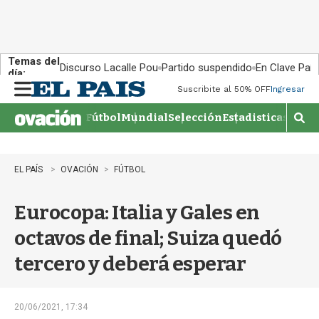
Temas del
Discurso Lacalle Pou
Partido suspendido
En Clave País
día:
Suscribite al 50% OFF
Ingresar
M
e
Fútbol
Mundial
Selección
Estadisticas
Agen
n
M
u
o
s
t
EL PAÍS
OVACIÓN
FÚTBOL
r
a
Eurocopa: Italia y Gales en
r
b
octavos de final; Suiza quedó
�
s
tercero y deberá esperar
q
u
e
d
20/06/2021, 17:34