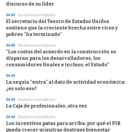
n
discurso de su líder
d
s
04:00
Exclusivo suscriptores
El secretario del Tesoro de Estados Unidos
sostiene que la creciente brecha entre ricos y
pobres "ha terminado"
04:00
Exclusivo suscriptores
"Los costos del acuerdo en la construcción se
disparan para los desarrolladores, los
consumidores finales e incluso, el Estado"
04:00
La sequía "entra" al dato de actividad económica:
¿es solo eso?
04:00
Exclusivo suscriptores
La Caja de profesionales, otra vez
04:00
Exclusivo suscriptores
Los incentivos patas para arriba: por qué el PIB
puede crecer mientras destruye bienestar