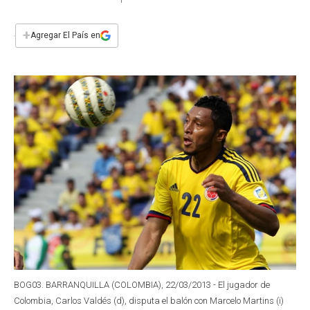
a
h
w
i
m
a
c
a
i
n
a
e
t
t
k
i
+
Agregar El País en
b
s
t
e
l
o
A
e
d
o
p
r
I
k
p
n
BOG03. BARRANQUILLA (COLOMBIA), 22/03/2013 - El jugador de
Colombia, Carlos Valdés (d), disputa el balón con Marcelo Martins (i)