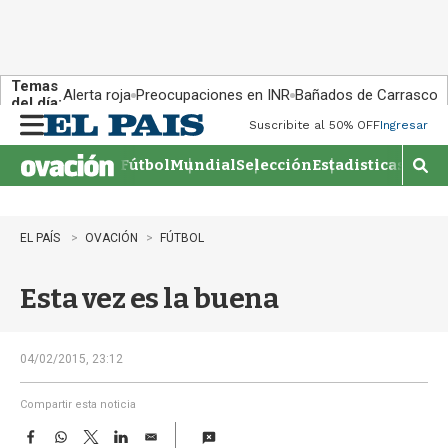
Temas
Alerta roja
Preocupaciones en INR
Bañados de Carrasco
del día:
Suscribite al 50% OFF
Ingresar
M
e
Fútbol
Mundial
Selección
Estadisticas
Agen
n
M
u
o
s
t
EL PAÍS
OVACIÓN
FÚTBOL
r
a
Esta vez es la buena
r
b
�
s
04/02/2015, 23:12
q
u
Compartir esta noticia
e
F
W
T
L
E
d