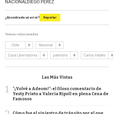
NACIONAL
DIEGO PÉREZ
¿Encontraste un error?
Reportar
Temas relacionados
Chile
Nacional
Copa Libertadores
palestino
Carlos Valdés
Las Más Vistas
1
"¡Volvé a Adeom!": el filoso comentario de
Yesty Prieto a Valeria Ripoll en plena Cena de
Famosos
2
Cómo fue el siniestro de tránsito por el que