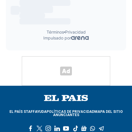
EL PAÍS STAFF
AYUDA
POLÍTICAS DE PRIVACIDAD
MAPA DEL SITIO
ANUNCIANTES
f
t
i
l
y
t
g
w
t