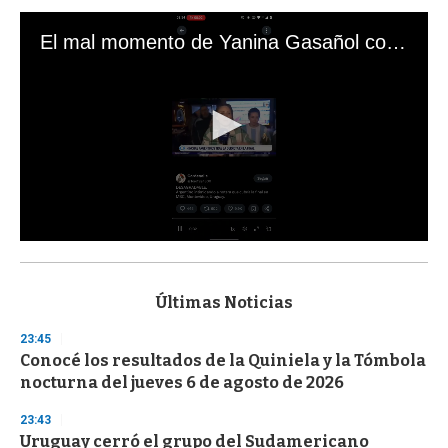
El mal momento de Yanina Gasañol con un hincha argentino en "Subrayado"
0
s
e
c
Últimas Noticias
o
n
23:45
d
Conocé los resultados de la Quiniela y la Tómbola
s
o
nocturna del jueves 6 de agosto de 2026
f
3
23:43
3
s
Uruguay cerró el grupo del Sudamericano