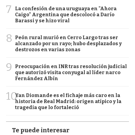
7
La confesión de una uruguaya en "Ahora
Caigo" Argentina que descolocó a Darío
Barassi y se hizo viral
8
Peón rural murió en Cerro Largo tras ser
alcanzado por un rayo; hubo desplazados y
destrozos en varias zonas
9
Preocupación en INR tras resolución judicial
que autorizó visita conyugal al líder narco
Fernández Albín
10
Yan Diomande es el fichaje más caro en la
historia de Real Madrid: origen atípico y la
tragedia que lo fortaleció
Te puede interesar