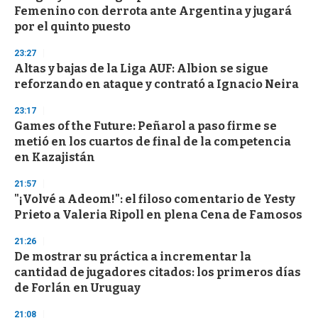
e
Femenino con derrota ante Argentina y jugará
c
por el quinto puesto
o
n
d
23:27
s
Altas y bajas de la Liga AUF: Albion se sigue
reforzando en ataque y contrató a Ignacio Neira
23:17
Games of the Future: Peñarol a paso firme se
metió en los cuartos de final de la competencia
en Kazajistán
21:57
"¡Volvé a Adeom!": el filoso comentario de Yesty
Prieto a Valeria Ripoll en plena Cena de Famosos
21:26
De mostrar su práctica a incrementar la
cantidad de jugadores citados: los primeros días
de Forlán en Uruguay
21:08