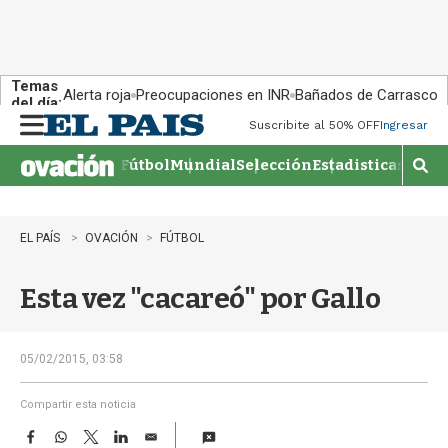
Temas
Alerta roja
Preocupaciones en INR
Bañados de Carrasco
del día:
Suscribite al 50% OFF
Ingresar
M
e
Fútbol
Mundial
Selección
Estadisticas
Agen
n
M
u
o
s
t
EL PAÍS
OVACIÓN
FÚTBOL
r
a
Esta vez "cacareó" por Gallo
r
b
�
s
05/02/2015, 03:58
q
u
Compartir esta noticia
e
F
W
T
L
E
d