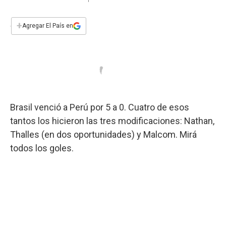
a
h
w
i
m
a
c
a
i
n
a
e
t
t
k
i
+
Agregar El País en
b
s
t
e
l
o
A
e
d
o
p
r
I
k
p
n
Brasil venció a Perú por 5 a 0. Cuatro de esos
tantos los hicieron las tres modificaciones: Nathan,
Thalles (en dos oportunidades) y Malcom. Mirá
todos los goles.