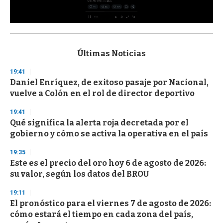
0
s
e
c
Últimas Noticias
o
n
19:41
d
Daniel Enríquez, de exitoso pasaje por Nacional,
s
o
vuelve a Colón en el rol de director deportivo
f
3
19:41
3
s
Qué significa la alerta roja decretada por el
e
gobierno y cómo se activa la operativa en el país
c
o
19:35
n
d
Este es el precio del oro hoy 6 de agosto de 2026:
s
su valor, según los datos del BROU
19:11
El pronóstico para el viernes 7 de agosto de 2026:
cómo estará el tiempo en cada zona del país,