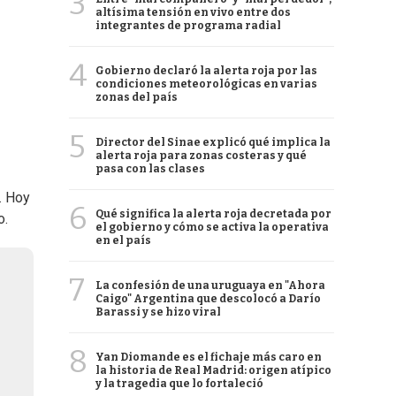
3
altísima tensión en vivo entre dos
integrantes de programa radial
4
Gobierno declaró la alerta roja por las
condiciones meteorológicas en varias
zonas del país
5
Director del Sinae explicó qué implica la
alerta roja para zonas costeras y qué
pasa con las clases
. Hoy
6
Qué significa la alerta roja decretada por
o.
el gobierno y cómo se activa la operativa
en el país
7
La confesión de una uruguaya en "Ahora
Caigo" Argentina que descolocó a Darío
Barassi y se hizo viral
8
Yan Diomande es el fichaje más caro en
la historia de Real Madrid: origen atípico
y la tragedia que lo fortaleció