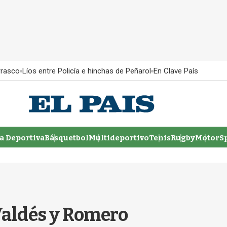
rrasco
Líos entre Policía e hinchas de Peñarol
En Clave País
 Deportiva
Básquetbol
Multideportivo
Tenis
Rugby
MotorSp
Valdés y Romero