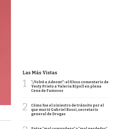
Las Más Vistas
1
"¡Volvé a Adeom!": el filoso comentario de
Yesty Prieto a Valeria Ripoll en plena
Cena de Famosos
2
Cómo fue el siniestro de tránsito por el
que murió Gabriel Rossi, secretario
general de Drogas
Entre "mal compañero" y "mal perdedor",