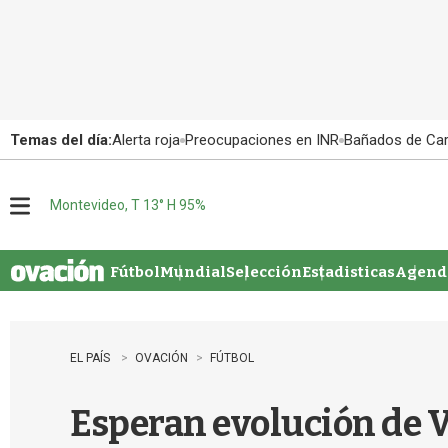
Temas del día:
Alerta roja
Preocupaciones en INR
Bañados de Ca
Montevideo, T 13° H 95%
M
e
n
u
Fútbol
Mundial
Selección
Estadisticas
Agenda
EL PAÍS
OVACIÓN
FÚTBOL
Esperan evolución de 