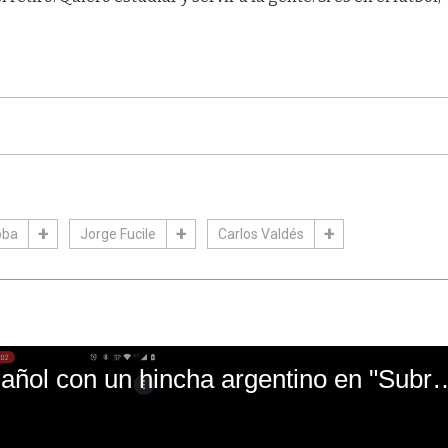
oba
Jorge Fucile
Carlos Valdés
El mal momento de Yanina Gasañol con un hin