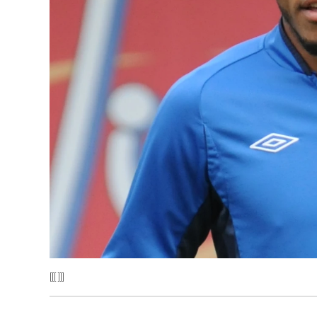
[[[ ]]]