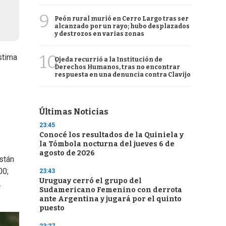
9
Peón rural murió en Cerro Largo tras ser
alcanzado por un rayo; hubo desplazados
y destrozos en varias zonas
10
stima
Ojeda recurrió a la Institución de
Derechos Humanos, tras no encontrar
respuesta en una denuncia contra Clavijo
Últimas Noticias
23:45
Conocé los resultados de la Quiniela y
la Tómbola nocturna del jueves 6 de
agosto de 2026
están
00;
23:43
Uruguay cerró el grupo del
.
Sudamericano Femenino con derrota
ante Argentina y jugará por el quinto
puesto