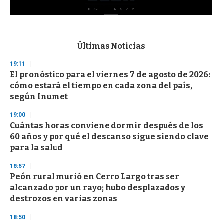
0
s
e
c
Últimas Noticias
o
n
19:11
d
El pronóstico para el viernes 7 de agosto de 2026:
s
o
cómo estará el tiempo en cada zona del país,
f
según Inumet
3
3
s
19:00
e
Cuántas horas conviene dormir después de los
c
60 años y por qué el descanso sigue siendo clave
o
n
para la salud
d
s
18:57
Peón rural murió en Cerro Largo tras ser
alcanzado por un rayo; hubo desplazados y
destrozos en varias zonas
18:50