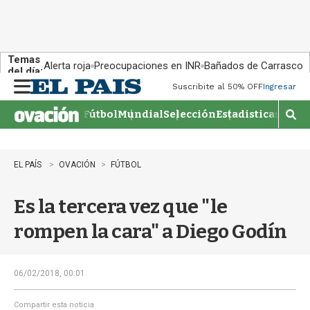
Temas
Alerta roja
Preocupaciones en INR
Bañados de Carrasco
del día:
Suscribite al 50% OFF
Ingresar
M
e
Fútbol
Mundial
Selección
Estadisticas
Agen
n
M
u
o
s
t
EL PAÍS
OVACIÓN
FÚTBOL
r
a
Es la tercera vez que "le
r
b
rompen la cara" a Diego Godín
�
s
q
u
06/02/2018, 00:01
e
d
Compartir esta noticia