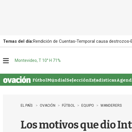
Temas del día:
Rendición de Cuentas
Temporal causa destrozos
Montevideo, T 10° H 71%
M
e
n
u
Fútbol
Mundial
Selección
Estadisticas
Agenda
EL PAÍS
OVACIÓN
FÚTBOL
EQUIPO
WANDERERS
Los motivos que dio In