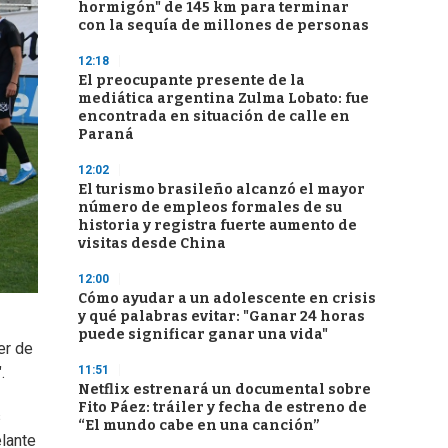
hormigón" de 145 km para terminar
con la sequía de millones de personas
12:18
El preocupante presente de la
mediática argentina Zulma Lobato: fue
encontrada en situación de calle en
Paraná
12:02
El turismo brasileño alcanzó el mayor
número de empleos formales de su
historia y registra fuerte aumento de
visitas desde China
12:00
Cómo ayudar a un adolescente en crisis
y qué palabras evitar: "Ganar 24 horas
puede significar ganar una vida"
er de
11:51
.
Netflix estrenará un documental sobre
Fito Páez: tráiler y fecha de estreno de
s
“El mundo cabe en una canción”
elante