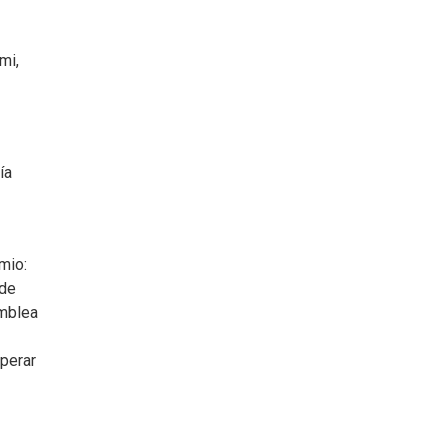
mi,
ía
mio:
 de
amblea
sperar