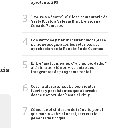
aporten al BPS
3
"¡Volvé a Adeom!": el filoso comentario de
Yesty Prieto a Valeria Ripoll en plena
Cena de Famosos
4
Con Perrone y Manini distanciados, el FA
no tiene asegurados los votos para la
aprobación de la Rendición de Cuentas
5
Entre "mal compañero" y "mal perdedor",
altísima tensión en vivo entre dos
icia
integrantes de programa radial
6
Cesó la alerta amarilla por vientos
fuertes y persistentes que abarcaba
desde Montevideo hasta el Chuy
7
Cómo fue el siniestro de tránsito por el
que murió Gabriel Rossi, secretario
general de Drogas