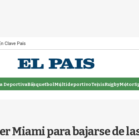
En Clave País
 Deportiva
Básquetbol
Multideportivo
Tenis
Rugby
MotorSp
ter Miami para bajarse de l