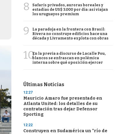
8
Safaris privados, auroras boreales y
estadías de US$ 3.000 por día: así viajan
los uruguayos premium
9
La paradoja en la frontera con Brasil:
Rivera no construye edificios hace una
década y Livramento explota con obras
10
En la previa a discurso de Lacalle Pou,
blancos se enfrascan en polémica
interna sobre qué oposición ejercer
Últimas Noticias
12:27
Mauricio Amaro fue presentado en
Atlanta United: los detalles de su
contratación tras dejar Defensor
Sporting
12:22
Construyen en Sudamérica un "río de