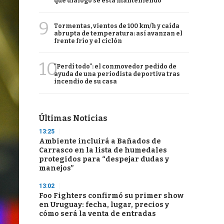
qué diálogo se está manteniendo
9
Tormentas, vientos de 100 km/h y caída
abrupta de temperatura: así avanzan el
frente frío y el ciclón
10
"Perdí todo": el conmovedor pedido de
ayuda de una periodista deportiva tras
incendio de su casa
Últimas Noticias
13:25
Ambiente incluirá a Bañados de
Carrasco en la lista de humedales
protegidos para “despejar dudas y
manejos”
13:02
Foo Fighters confirmó su primer show
en Uruguay: fecha, lugar, precios y
cómo será la venta de entradas