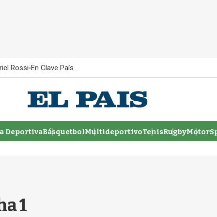
iel Rossi
En Clave País
 Deportiva
Básquetbol
Multideportivo
Tenis
Rugby
MotorSp
ha 1