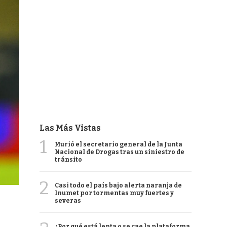
Las Más Vistas
1
Murió el secretario general de la Junta
Nacional de Drogas tras un siniestro de
tránsito
2
Casi todo el país bajo alerta naranja de
Inumet por tormentas muy fuertes y
severas
¿Por qué está lenta o se cae la plataforma