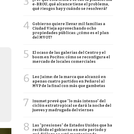
3
e-BROU, qué alcance tiene el problema,
qué riesgos hay y cuándo se resolverá?
4
Gobierno quiere llevar mil familias a
Ciudad Vieja aprovechando ocho
propiedades públicas: ¿cómo es el plan
del MVOT?
5
El ocaso de las galerías del Centro y el
boom en Pocitos: cómo se reconfigura el
mercado de locales comerciales
6
Leo Jaime: de la marca que alcanzó en
apenas cuatro partidos en Peñarol al
MVP de la final con más que gambetas
7
Inumet prevé que "lo más intenso" del
ciclón extratropical se dará la noche del
jueves y madrugada del viernes
8
Las "presiones" de Estados Unidos que ha
recibido el gobierno en este período y