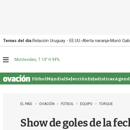
Temas del día:
Relación Uruguay - EE.UU.
Alerta naranja
Murió Gabr
Montevideo, T 14° H 94%
M
e
n
u
Fútbol
Mundial
Selección
Estadisticas
Agenda
EL PAÍS
OVACIÓN
FÚTBOL
EQUIPO
TORQUE
Show de goles de la fec