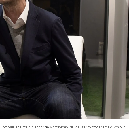
y Football, en Hotel Splendor de Montevideo, ND20180725, foto Marcelo Bonjour -