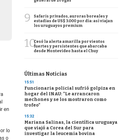
general de Drogas
9
Safaris privados, auroras boreales y
estadías de US$ 3.000 por día: así viajan
los uruguayos premium
10
Cesó la alerta amarilla por vientos
fuertes y persistentes que abarcaba
desde Montevideo hasta el Chuy
Últimas Noticias
15:51
Funcionaria policial sufrió golpiza en
hogar del INAU: "Le arrancaron
ra
mechones y se los mostraron como
al
trofeo"
ir en
15:32
Mariana Salinas, la científica uruguaya
que viajó a Corea del Sur para
or lo
investigar la leucemia bovina
as o