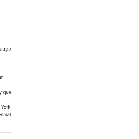
ar
 y que
 York
ncial