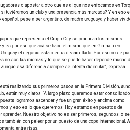
 jugadores o apostar a otro que es al que nos enfocamos en Torq
si tuviéramos un club y una presencia más marcada? Y en eso e
o español, pese a ser argentino, de madre uruguaya y haber vivid
equipos que representa el Grupo City se practican los mismos
e y es por eso que acá se hace el mismo que en Girona o en
en Uruguay el negocio está menos desarrollado. Por eso no se pu
des no son las mismas y lo que se puede hacer depende mucho d
, aunque esa diferencia siempre se intenta disimular”, expresa
e está realizando sus primeros pasos en la Primera División, aun
lub, están muy claros: “A largo plazo queremos estar consolidad
a apuesta logramos ascender y fue un gran éxito y encima como
arnos y eso es lo que queremos. Hoy estamos en puestos de
 aprender. Nuestro objetivo no es ser primeros, segundos, o s
s también con pelear por un puesto de una copa internacional. 
comenta entre risas.