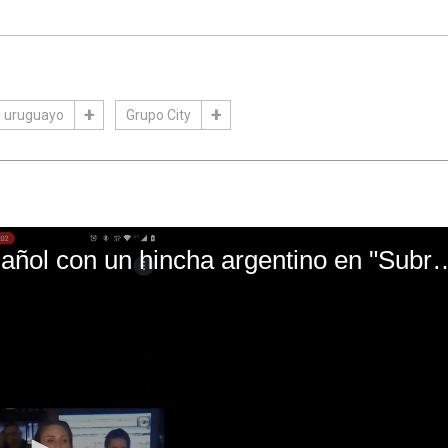
l uruguayo
Grupo City
El mal momento de Yanina Gasañol con un hin