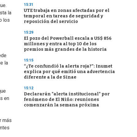
15:31
ue.
UTE trabaja en zonas afectadas por el
sta la
temporal en tareas de seguridad y
o los
reposición del servicio
15:29
El pozo del Powerball escala a US$ 856
millones y entra al top 10 de los
premios más grandes de la historia
ede
15:15
e la
“¿Te confundió la alerta roja?”: Inumet
explica por qué emitió una advertencia
diferente a la de Sinae
15:12
que
Declararán "alerta institucional" por
os en
fenómeno de El Niño: reuniones
comenzarán la semana próxima
er más
Antes