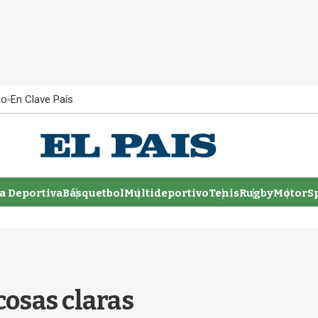
ño
En Clave País
 Deportiva
Básquetbol
Multideportivo
Tenis
Rugby
MotorSp
cosas claras