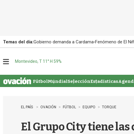
Temas del día:
Gobierno demanda a Cardama
Fenómeno de El Ni
Montevideo, T 11° H 59%
M
e
n
u
Fútbol
Mundial
Selección
Estadisticas
Agenda
EL PAÍS
OVACIÓN
FÚTBOL
EQUIPO
TORQUE
El Grupo City tiene las 