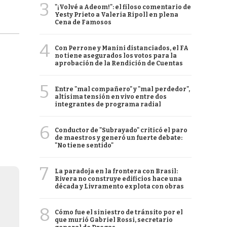
3
"¡Volvé a Adeom!": el filoso comentario de
Yesty Prieto a Valeria Ripoll en plena
Cena de Famosos
4
Con Perrone y Manini distanciados, el FA
no tiene asegurados los votos para la
aprobación de la Rendición de Cuentas
5
Entre "mal compañero" y "mal perdedor",
altísima tensión en vivo entre dos
integrantes de programa radial
6
Conductor de "Subrayado" criticó el paro
de maestros y generó un fuerte debate:
"No tiene sentido"
7
La paradoja en la frontera con Brasil:
Rivera no construye edificios hace una
década y Livramento explota con obras
8
Cómo fue el siniestro de tránsito por el
que murió Gabriel Rossi, secretario