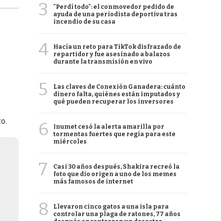
3
"Perdí todo": el conmovedor pedido de
ayuda de una periodista deportiva tras
incendio de su casa
4
Hacía un reto para TikTok disfrazado de
repartidor y fue asesinado a balazos
durante la transmisión en vivo
5
Las claves de Conexión Ganadera: cuánto
dinero falta, quiénes están imputados y
qué pueden recuperar los inversores
zo.
6
Inumet cesó la alerta amarilla por
tormentas fuertes que regía para este
miércoles
7
Casi 30 años después, Shakira recreó la
foto que dio origen a uno de los memes
más famosos de internet
8
Llevaron cinco gatos a una isla para
controlar una plaga de ratones, 77 años