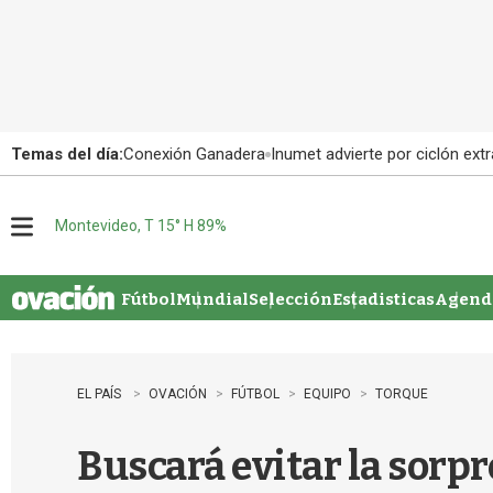
Temas del día:
Conexión Ganadera
Inumet advierte por ciclón extr
Montevideo, T 15° H 89%
M
e
n
u
Fútbol
Mundial
Selección
Estadisticas
Agenda
EL PAÍS
OVACIÓN
FÚTBOL
EQUIPO
TORQUE
Buscará evitar la sorp