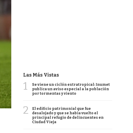
Las Más Vistas
1
Se viene un ciclón extratropical: Inumet
publica un aviso especial a la población
por tormentas y viento
2
El edificio patrimonial que fue
desalojado y que se había vuelto el
principal refugio de delincuentes en
Ciudad Vieja