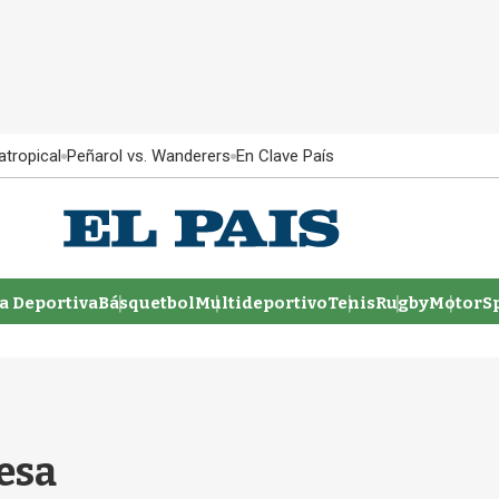
atropical
Peñarol vs. Wanderers
En Clave País
 Deportiva
Básquetbol
Multideportivo
Tenis
Rugby
MotorSp
resa