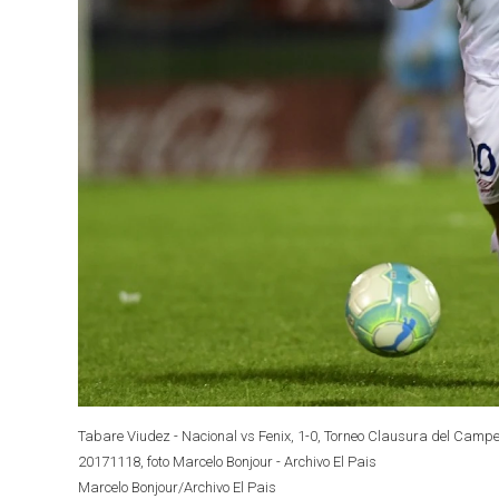
Tabare Viudez - Nacional vs Fenix, 1-0, Torneo Clausura del Ca
20171118, foto Marcelo Bonjour - Archivo El Pais
Marcelo Bonjour/Archivo El Pais