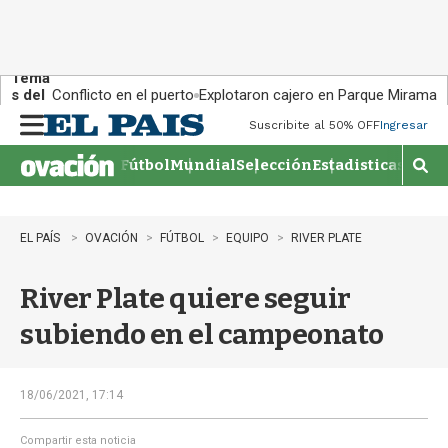
Tema
s del
Conflicto en el puerto
Explotaron cajero en Parque Miramar
día:
Suscribite al 50% OFF
Ingresar
M
e
Fútbol
Mundial
Selección
Estadisticas
Agen
n
M
u
o
s
t
EL PAÍS
OVACIÓN
FÚTBOL
EQUIPO
RIVER PLATE
r
a
River Plate quiere seguir
r
b
subiendo en el campeonato
�
s
q
u
18/06/2021, 17:14
e
d
Compartir esta noticia