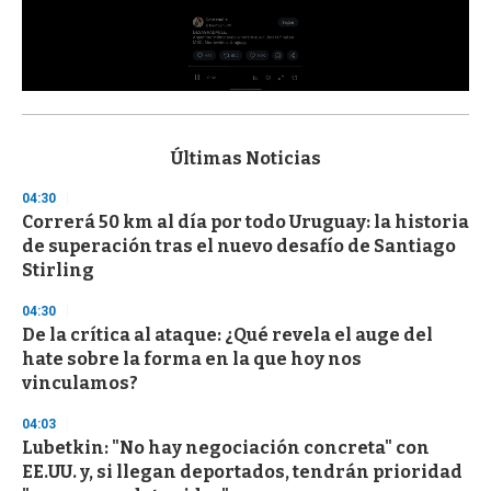
0
s
e
c
Últimas Noticias
o
n
04:30
d
Correrá 50 km al día por todo Uruguay: la historia
s
o
de superación tras el nuevo desafío de Santiago
f
Stirling
3
3
s
04:30
e
De la crítica al ataque: ¿Qué revela el auge del
c
hate sobre la forma en la que hoy nos
o
n
vinculamos?
d
s
04:03
Lubetkin: "No hay negociación concreta" con
EE.UU. y, si llegan deportados, tendrán prioridad