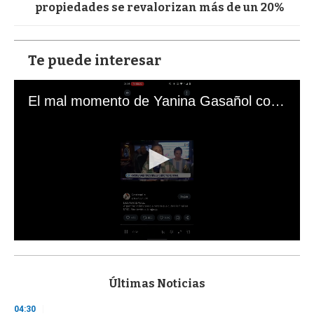
propiedades se revalorizan más de un 20%
Te puede interesar
El mal momento de Yanina Gasañol con un hincha argentino en "Subrayado"
0
s
e
c
Últimas Noticias
o
n
04:30
d