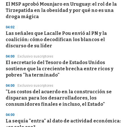
El MSP aprobó Mounjaro en Uruguay: el rol de la
s
o
Tirzepatida en la obesidad y por qué no es una
f
droga mágica
3
3
s
04:02
e
Las señales que Lacalle Pou envió al PN y la
c
coalición: cómo decodifican los blancos el
o
n
discurso de su líder
d
s
04:00
Exclusivo suscriptores
El secretario del Tesoro de Estados Unidos
sostiene que la creciente brecha entre ricos y
pobres "ha terminado"
04:00
Exclusivo suscriptores
"Los costos del acuerdo en la construcción se
disparan para los desarrolladores, los
consumidores finales e incluso, el Estado"
04:00
La sequía "entra" al dato de actividad económica: