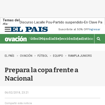
Temas del
Discurso Lacalle Pou
Partido suspendido
En Clave País
día:
Suscribite al 50% OFF
Ingresar
M
e
Fútbol
Mundial
Selección
Estadisticas
Agen
n
M
u
o
s
t
EL PAÍS
OVACIÓN
FÚTBOL
EQUIPO
RAMPLA JUNIORS
r
a
Prepara la copa frente a
r
b
Nacional
�
s
q
u
06/02/2018, 23:21
e
d
Compartir esta noticia