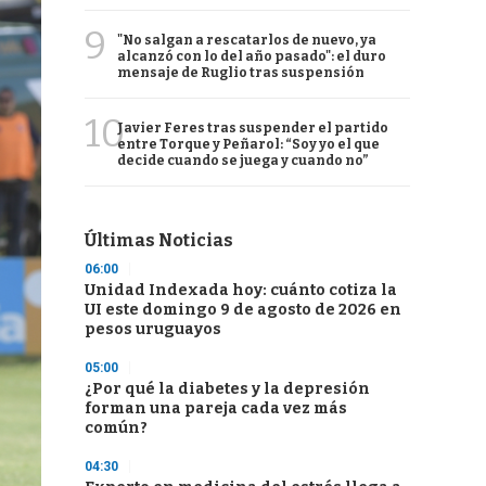
9
"No salgan a rescatarlos de nuevo, ya
alcanzó con lo del año pasado": el duro
mensaje de Ruglio tras suspensión
10
Javier Feres tras suspender el partido
entre Torque y Peñarol: “Soy yo el que
decide cuando se juega y cuando no”
Últimas Noticias
06:00
Unidad Indexada hoy: cuánto cotiza la
UI este domingo 9 de agosto de 2026 en
pesos uruguayos
05:00
¿Por qué la diabetes y la depresión
forman una pareja cada vez más
común?
04:30