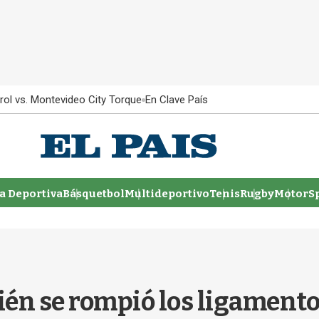
rol vs. Montevideo City Torque
En Clave País
 Deportiva
Básquetbol
Multideportivo
Tenis
Rugby
MotorSp
bién se rompió los ligament