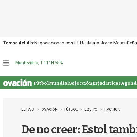
Temas del día:
Negociaciones con EE.UU.
Murió Jorge Messi
Peña
Montevideo, T 11° H 55%
M
e
n
u
Fútbol
Mundial
Selección
Estadisticas
Agenda
EL PAÍS
OVACIÓN
FÚTBOL
EQUIPO
RACING U
De no creer: Estol tam