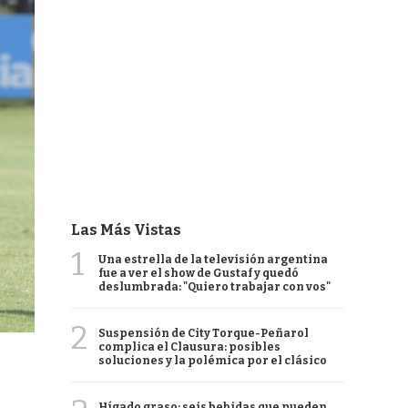
Las Más Vistas
1
Una estrella de la televisión argentina
fue a ver el show de Gustaf y quedó
deslumbrada: "Quiero trabajar con vos"
2
Suspensión de City Torque-Peñarol
complica el Clausura: posibles
soluciones y la polémica por el clásico
Hígado graso: seis bebidas que pueden