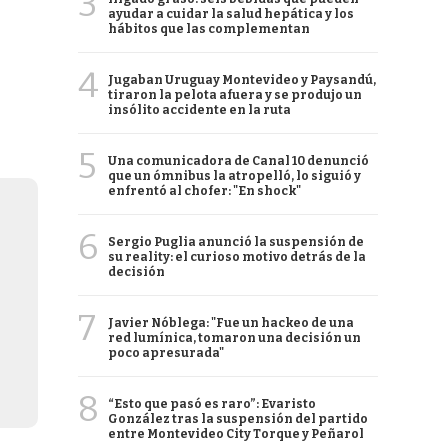
3
ayudar a cuidar la salud hepática y los
hábitos que las complementan
4
Jugaban Uruguay Montevideo y Paysandú,
tiraron la pelota afuera y se produjo un
insólito accidente en la ruta
5
Una comunicadora de Canal 10 denunció
que un ómnibus la atropelló, lo siguió y
enfrentó al chofer: "En shock"
6
Sergio Puglia anunció la suspensión de
su reality: el curioso motivo detrás de la
decisión
7
Javier Nóblega: "Fue un hackeo de una
red lumínica, tomaron una decisión un
poco apresurada"
8
“Esto que pasó es raro”: Evaristo
González tras la suspensión del partido
entre Montevideo City Torque y Peñarol