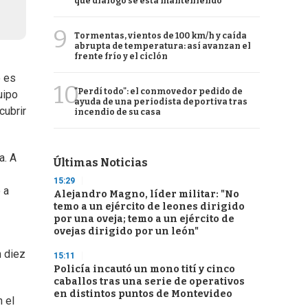
qué diálogo se está manteniendo
9
Tormentas, vientos de 100 km/h y caída
abrupta de temperatura: así avanzan el
frente frío y el ciclón
o es
10
"Perdí todo": el conmovedor pedido de
uipo
ayuda de una periodista deportiva tras
cubrir
incendio de su casa
a. A
Últimas Noticias
15:29
 a
Alejandro Magno, líder militar: "No
temo a un ejército de leones dirigido
por una oveja; temo a un ejército de
ovejas dirigido por un león"
 diez
15:11
Policía incautó un mono tití y cinco
caballos tras una serie de operativos
en distintos puntos de Montevideo
n el