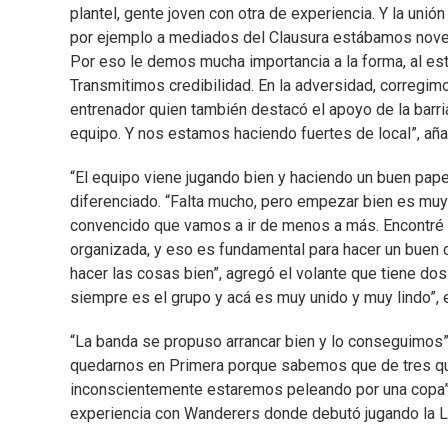
plantel, gente joven con otra de experiencia. Y la u
por ejemplo a mediados del Clausura estábamos noveno
Por eso le demos mucha importancia a la forma, al est
Transmitimos credibilidad. En la adversidad, corregim
entrenador quien también destacó el apoyo de la barri
equipo. Y nos estamos haciendo fuertes de local”, aña
“El equipo viene jugando bien y haciendo un buen papel”
diferenciado. “Falta mucho, pero empezar bien es mu
convencido que vamos a ir de menos a más. Encontré u
organizada, y eso es fundamental para hacer un buen
hacer las cosas bien”, agregó el volante que tiene dos
siempre es el grupo y acá es muy unido y muy lindo”, e
“La banda se propuso arrancar bien y lo conseguimos”, 
quedarnos en Primera porque sabemos que de tres que
inconscientemente estaremos peleando por una copa”, 
experiencia con Wanderers donde debutó jugando la L