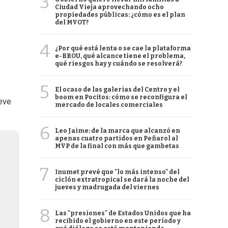
3
Ciudad Vieja aprovechando ocho
propiedades públicas: ¿cómo es el plan
del MVOT?
4
¿Por qué está lenta o se cae la plataforma
e-BROU, qué alcance tiene el problema,
qué riesgos hay y cuándo se resolverá?
5
El ocaso de las galerías del Centro y el
boom en Pocitos: cómo se reconfigura el
eve
mercado de locales comerciales
6
Leo Jaime: de la marca que alcanzó en
apenas cuatro partidos en Peñarol al
MVP de la final con más que gambetas
7
Inumet prevé que "lo más intenso" del
ciclón extratropical se dará la noche del
jueves y madrugada del viernes
8
Las "presiones" de Estados Unidos que ha
recibido el gobierno en este período y