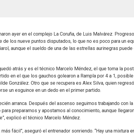
aron ayer en el complejo La Coruña, de Luis Malvárez. Progres
te de los nueve puntos disputados, lo que no es poco para un eq
rol, aunque el sueldo de una de las estrellas aurinegras puede 
a quedó atrás y es el técnico Marcelo Méndez, el que toma la post
artido en el que los gauchos golearon a Rampla por 4 a 1, posible
ilde González. Otro que se recupera es Alex Silva, quien regresó
rse un esguince en un dedo en el primer partido.
ecién arranca. Después del ascenso seguimos trabajando con la
para prepararnos y apostamos al conocimiento, aunque llegaron
e”, explicó el técnico Marcelo Méndez.
a más fácil”, aseguró el entrenador sonriendo. “Hay una mixtura e