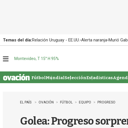
Temas del día:
Relación Uruguay - EE.UU.
Alerta naranja
Murió Gabr
Montevideo, T 15° H 95%
M
e
n
u
Fútbol
Mundial
Selección
Estadisticas
Agenda
EL PAÍS
OVACIÓN
FÚTBOL
EQUIPO
PROGRESO
Golea: Progreso sorpr