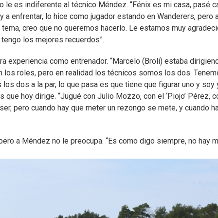
o le es indiferente al técnico Méndez. “Fénix es mi casa, pasé c
oy a enfrentar, lo hice como jugador estando en Wanderers, pero 
del tema, creo que no queremos hacerlo. Le estamos muy agradec
 tengo los mejores recuerdos”.
 experiencia como entrenador. “Marcelo (Broli) estaba dirigien
n los roles, pero en realidad los técnicos somos los dos. Tene
s dos a la par, lo que pasa es que tiene que figurar uno y soy 
 que hoy dirige. “Jugué con Julio Mozzo, con el ‘Piojo’ Pérez, c
 ser, pero cuando hay que meter un rezongo se mete, y cuando h
 pero a Méndez no le preocupa. “Es como digo siempre, no hay m