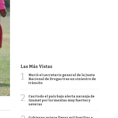
Las Más Vistas
1
Murió el secretario general de la Junta
Nacional de Drogas tras un siniestro de
tránsito
2
Casi todo el país bajo alerta naranja de
Inumet por tormentas muy fuertes y
severas
Gobierno quiere llevar mil familias a