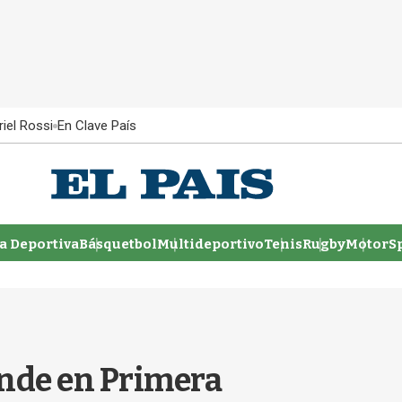
iel Rossi
En Clave País
 Deportiva
Básquetbol
Multideportivo
Tenis
Rugby
MotorSp
ende en Primera