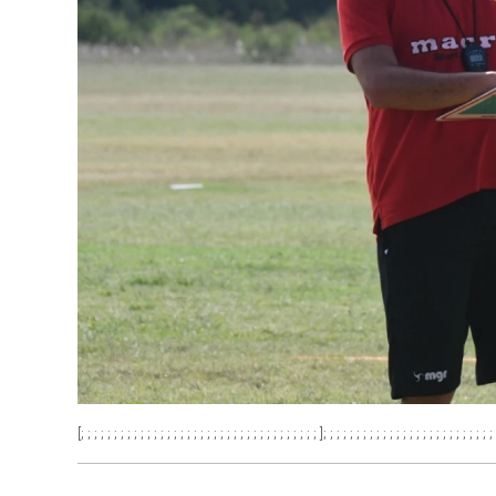
[; ; ; ; ; ; ; ; ; ; ; ; ; ; ; ; ; ; ; ; ; ; ; ; ; ; ; ; ; ; ; ; ; ; ; ; ]; ; ; ; ; ; ; ; ; ; ; ; ; ; ; ; ; ; ; ; ; ; ; ; ; ; 