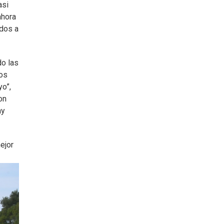
asi
ahora
idos a
do las
mos
yo”,
on
ay
ejor