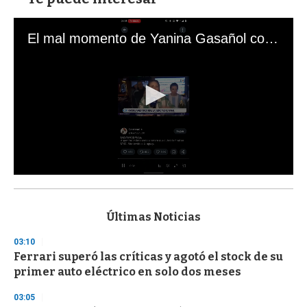
El mal momento de Yanina Gasañol con un hincha argentino en "Subrayado"
0
s
e
c
Últimas Noticias
o
n
03:10
d
Ferrari superó las críticas y agotó el stock de su
s
o
primer auto eléctrico en solo dos meses
f
3
03:05
3