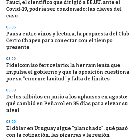
s
Fauci, el científico que dirigió a EE.UU. ante el
e
Covid-19, podría ser condenado: las claves del
c
caso
o
n
d
03:05
s
Pausa entre vinos y lectura, la propuesta del Club
Cerro Chapeu para conectar con el tiempo
presente
03:00
Fideicomiso ferroviario: la herramienta que
impulsa el gobierno y que la oposición cuestiona
por su “enorme laxitud” y falta de límites
03:00
De los silbidos en junio a los aplausos en agosto:
qué cambió en Peñarol en 35 días para elevar su
nivel
03:00
El dólar en Uruguay sigue "planchado": qué pasó
con la cotización, las pizarras y la región