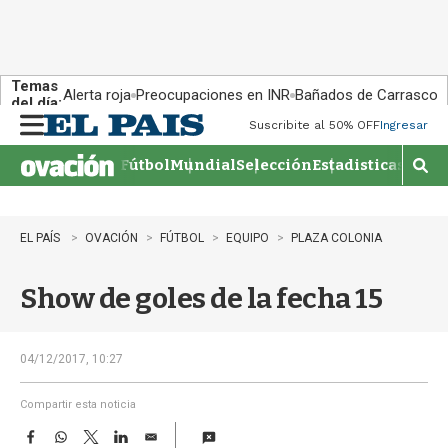
Temas
Alerta roja
Preocupaciones en INR
Bañados de Carrasco
del día:
Suscribite al 50% OFF
Ingresar
M
e
Fútbol
Mundial
Selección
Estadisticas
Agen
n
M
u
o
s
t
EL PAÍS
OVACIÓN
FÚTBOL
EQUIPO
PLAZA COLONIA
r
a
Show de goles de la fecha 15
r
b
�
s
04/12/2017, 10:27
q
u
Compartir esta noticia
e
F
W
T
L
E
d