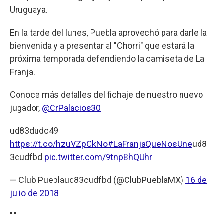
Uruguaya.
En la tarde del lunes, Puebla aprovechó para darle la
bienvenida y a presentar al "Chorri" que estará la
próxima temporada defendiendo la camiseta de La
Franja.
Conoce más detalles del fichaje de nuestro nuevo
jugador,
@CrPalacios30
ud83dudc49
https://t.co/hzuVZpCkNo
#LaFranjaQueNosUne
ud8
3cudfbd
pic.twitter.com/9tnpBhQUhr
— Club Pueblaud83cudfbd (@ClubPueblaMX)
16 de
julio de 2018
","