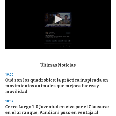
0
s
e
c
Últimas Noticias
o
n
19:00
d
Qué son los quadrobics: la práctica inspirada en
s
o
movimientos animales que mejora fuerza y
f
movilidad
3
3
s
18:57
e
Cerro Largo 1-0 Juventud en vivo por el Clausura:
c
en el arranque, Pandiani puso en ventaja al
o