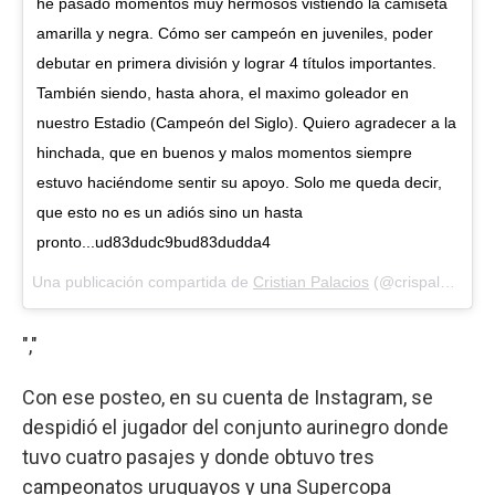
he pasado momentos muy hermosos vistiendo la camiseta
amarilla y negra. Cómo ser campeón en juveniles, poder
debutar en primera división y lograr 4 títulos importantes.
También siendo, hasta ahora, el maximo goleador en
nuestro Estadio (Campeón del Siglo). Quiero agradecer a la
hinchada, que en buenos y malos momentos siempre
estuvo haciéndome sentir su apoyo. Solo me queda decir,
que esto no es un adiós sino un hasta
pronto...ud83dudc9bud83dudda4
Una publicación compartida de
Cristian Palacios
(@crispalacios90) el
","
Con ese posteo, en su cuenta de Instagram, se
despidió el jugador del conjunto aurinegro donde
tuvo cuatro pasajes y donde obtuvo tres
campeonatos uruguayos y una Supercopa