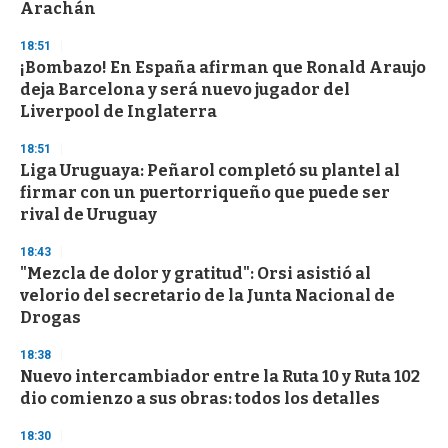
n
Arachán
d
s
18:51
¡Bombazo! En España afirman que Ronald Araujo
deja Barcelona y será nuevo jugador del
Liverpool de Inglaterra
18:51
Liga Uruguaya: Peñarol completó su plantel al
firmar con un puertorriqueño que puede ser
rival de Uruguay
18:43
"Mezcla de dolor y gratitud": Orsi asistió al
velorio del secretario de la Junta Nacional de
Drogas
18:38
Nuevo intercambiador entre la Ruta 10 y Ruta 102
dio comienzo a sus obras: todos los detalles
18:30