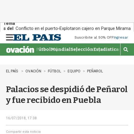
Tema
s del
Conflicto en el puerto
Explotaron cajero en Parque Miramar
día:
Suscribite al 50% OFF
Ingresar
M
e
Fútbol
Mundial
Selección
Estadisticas
Agen
n
M
u
o
s
t
EL PAÍS
OVACIÓN
FÚTBOL
EQUIPO
PEÑAROL
r
a
Palacios se despidió de Peñarol
r
b
y fue recibido en Puebla
�
s
q
u
16/07/2018, 17:38
e
d
Compartir esta noticia