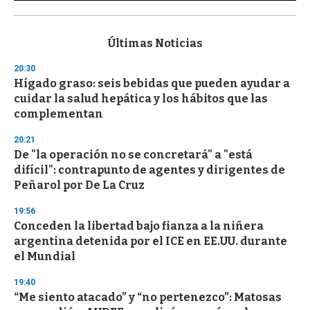
0
s
e
c
Últimas Noticias
o
n
20:30
d
Hígado graso: seis bebidas que pueden ayudar a
s
o
cuidar la salud hepática y los hábitos que las
f
complementan
3
3
s
20:21
e
De "la operación no se concretará" a "está
c
difícil": contrapunto de agentes y dirigentes de
o
n
Peñarol por De La Cruz
d
s
19:56
Conceden la libertad bajo fianza a la niñera
argentina detenida por el ICE en EE.UU. durante
el Mundial
19:40
“Me siento atacado” y “no pertenezco”: Matosas