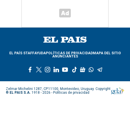
EL PAÍS STAFF
AYUDA
POLÍTICAS DE PRIVACIDAD
MAPA DEL SITIO
ANUNCIANTES
f
t
i
l
y
t
g
w
t
a
w
n
i
o
i
o
h
e
c
i
s
n
u
k
o
a
l
e
t
t
k
t
t
g
t
e
Zelmar Michelini 1287, CP.11100, Montevideo, Uruguay. Copyright
b
t
a
e
u
o
l
s
g
®
EL PAIS S.A.
1918 - 2026 -
Políticas de privacidad
o
e
g
d
b
k
e
a
r
o
r
r
i
e
n
p
a
k
a
n
e
p
m
m
w
s