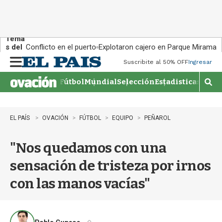
Tema
s del
Conflicto en el puerto
Explotaron cajero en Parque Miramar
día:
Suscribite al 50% OFF
Ingresar
M
e
Fútbol
Mundial
Selección
Estadisticas
Agen
n
M
u
o
s
t
EL PAÍS
OVACIÓN
FÚTBOL
EQUIPO
PEÑAROL
r
a
"Nos quedamos con una
r
b
sensación de tristeza por irnos
�
s
con las manos vacías"
q
u
e
d