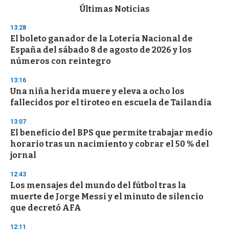
c
Últimas Noticias
o
n
13:28
d
El boleto ganador de la Lotería Nacional de
s
o
España del sábado 8 de agosto de 2026 y los
f
números con reintegro
3
3
s
13:16
e
Una niña herida muere y eleva a ocho los
c
fallecidos por el tiroteo en escuela de Tailandia
o
n
d
13:07
s
El beneficio del BPS que permite trabajar medio
horario tras un nacimiento y cobrar el 50 % del
jornal
12:43
Los mensajes del mundo del fútbol tras la
muerte de Jorge Messi y el minuto de silencio
que decretó AFA
12:11