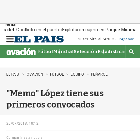
Tema
s del
Conflicto en el puerto
Explotaron cajero en Parque Miramar
día:
Suscribite al 50% OFF
Ingresar
M
e
Fútbol
Mundial
Selección
Estadisticas
Agen
n
M
u
o
s
t
EL PAÍS
OVACIÓN
FÚTBOL
EQUIPO
PEÑAROL
r
a
"Memo" López tiene sus
r
b
primeros convocados
�
s
q
u
20/07/2018, 18:12
e
d
Compartir esta noticia