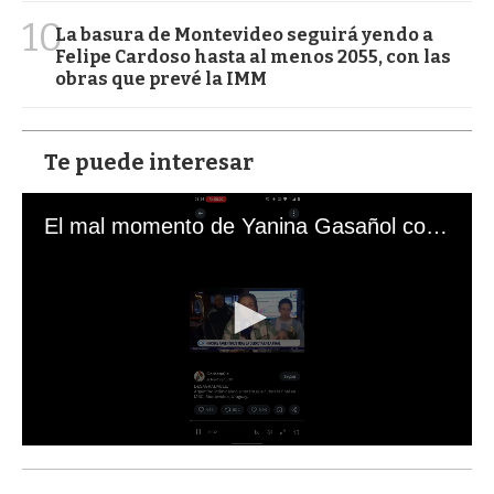
10
La basura de Montevideo seguirá yendo a
Felipe Cardoso hasta al menos 2055, con las
obras que prevé la IMM
Te puede interesar
El mal momento de Yanina Gasañol con un hincha argentino en "Subrayado"
0
s
e