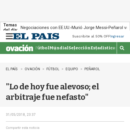
Temas
Negociaciones con EE.UU.
Murió Jorge Messi
Peñarol vs
del día:
Suscribite al 50% OFF
Ingresar
M
e
Fútbol
Mundial
Selección
Estadisticas
Agen
n
M
u
o
s
t
EL PAÍS
OVACIÓN
FÚTBOL
EQUIPO
PEÑAROL
r
a
"Lo de hoy fue alevoso; el
r
b
arbitraje fue nefasto"
�
s
q
u
31/05/2018, 23:37
e
d
Compartir esta noticia