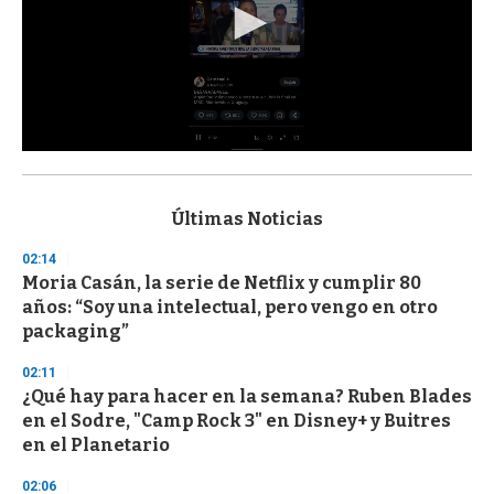
0
s
e
c
Últimas Noticias
o
n
02:14
d
Moria Casán, la serie de Netflix y cumplir 80
s
o
años: “Soy una intelectual, pero vengo en otro
f
packaging”
3
3
s
02:11
e
¿Qué hay para hacer en la semana? Ruben Blades
c
en el Sodre, "Camp Rock 3" en Disney+ y Buitres
o
n
en el Planetario
d
s
02:06