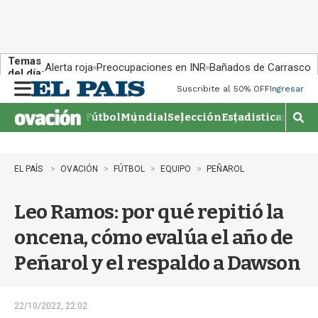
Temas
Alerta roja
Preocupaciones en INR
Bañados de Carrasco
del día:
Suscribite al 50% OFF
Ingresar
M
e
Fútbol
Mundial
Selección
Estadisticas
Agen
n
M
u
o
s
t
EL PAÍS
OVACIÓN
FÚTBOL
EQUIPO
PEÑAROL
r
a
Leo Ramos: por qué repitió la
r
b
oncena, cómo evalúa el año de
�
s
Peñarol y el respaldo a Dawson
q
u
e
d
22/10/2022, 22:02