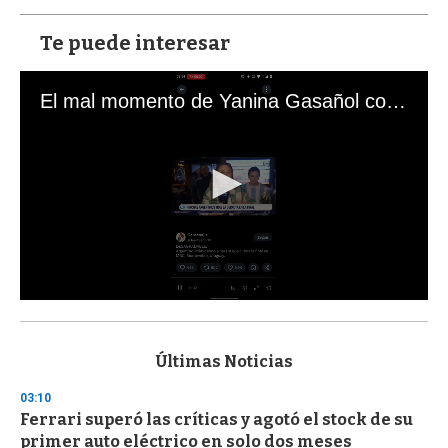
Te puede interesar
El mal momento de Yanina Gasañol con un hincha argentino en "Subrayado"
0
s
e
c
Últimas Noticias
o
n
03:10
d
Ferrari superó las críticas y agotó el stock de su
s
o
primer auto eléctrico en solo dos meses