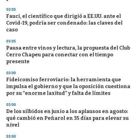
f
3
03:05
3
s
Fauci, el científico que dirigió a EE.UU. ante el
e
Covid-19, podría ser condenado: las claves del
c
caso
o
n
d
03:05
s
Pausa entre vinos y lectura, la propuesta del Club
Cerro Chapeu para conectar con el tiempo
presente
03:00
Fideicomiso ferroviario: la herramienta que
impulsa el gobierno y que la oposición cuestiona
por su “enorme laxitud” y falta de límites
03:00
De los silbidos en junio a los aplausos en agosto:
qué cambió en Peñarol en 35 días para elevar su
nivel
03:00