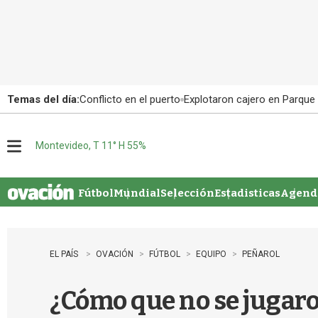
Temas del día:
Conflicto en el puerto
Explotaron cajero en Parque
Montevideo, T 11° H 55%
M
e
n
u
Fútbol
Mundial
Selección
Estadisticas
Agenda
EL PAÍS
OVACIÓN
FÚTBOL
EQUIPO
PEÑAROL
¿Cómo que no se jugaron