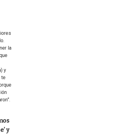
riores
o.
ner la
 que
) y
 te
porque
sión
ron”.
imos
e’ y