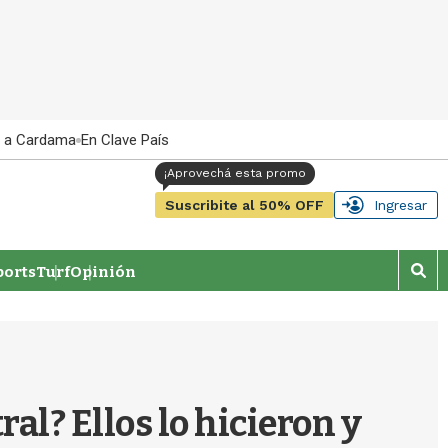
 a Cardama
En Clave País
Suscribite al 50% OFF
Ingresar
orts
Turf
Opinión
M
o
s
t
r
a
r
al? Ellos lo hicieron y
b
�