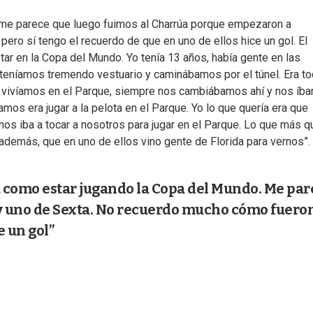
, me parece que luego fuimos al Charrúa porque empezaron a
ero sí tengo el recuerdo de que en uno de ellos hice un gol. El
tar en la Copa del Mundo. Yo tenía 13 años, había gente en las
 teníamos tremendo vestuario y caminábamos por el túnel. Era to
e vivíamos en el Parque, siempre nos cambiábamos ahí y nos íb
mos era jugar a la pelota en el Parque. Yo lo que quería era que
os iba a tocar a nosotros para jugar en el Parque. Lo que más q
además, que en uno de ellos vino gente de Florida para vernos”.
era como estar jugando la Copa del Mundo. Me pa
 y uno de Sexta. No recuerdo mucho cómo fueron
e un gol”