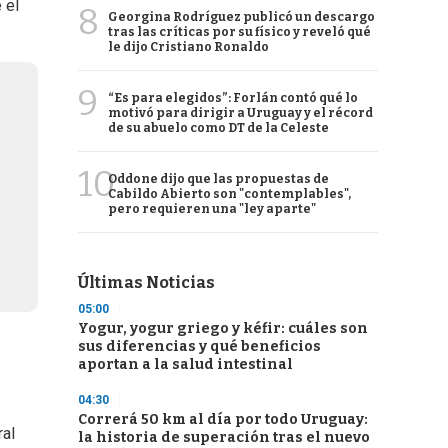
 el
8
Georgina Rodríguez publicó un descargo
tras las críticas por su físico y reveló qué
le dijo Cristiano Ronaldo
9
“Es para elegidos”: Forlán contó qué lo
motivó para dirigir a Uruguay y el récord
de su abuelo como DT de la Celeste
10
Oddone dijo que las propuestas de
Cabildo Abierto son "contemplables",
pero requieren una "ley aparte"
Últimas Noticias
05:00
Yogur, yogur griego y kéfir: cuáles son
sus diferencias y qué beneficios
aportan a la salud intestinal
04:30
Correrá 50 km al día por todo Uruguay:
ral
la historia de superación tras el nuevo