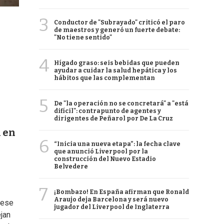
3
Conductor de "Subrayado" criticó el paro
de maestros y generó un fuerte debate:
"No tiene sentido"
4
Hígado graso: seis bebidas que pueden
ayudar a cuidar la salud hepática y los
hábitos que las complementan
5
De "la operación no se concretará" a "está
difícil": contrapunto de agentes y
dirigentes de Peñarol por De La Cruz
n en
6
“Inicia una nueva etapa”: la fecha clave
que anunció Liverpool por la
construcción del Nuevo Estadio
Belvedere
7
¡Bombazo! En España afirman que Ronald
Araujo deja Barcelona y será nuevo
fuese
jugador del Liverpool de Inglaterra
ejan