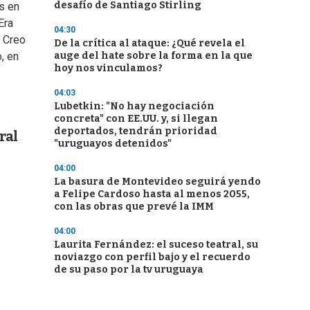
desafío de Santiago Stirling
s en
Era
04:30
. Creo
De la crítica al ataque: ¿Qué revela el
auge del hate sobre la forma en la que
o, en
hoy nos vinculamos?
04:03
Lubetkin: "No hay negociación
concreta" con EE.UU. y, si llegan
deportados, tendrán prioridad
ral
"uruguayos detenidos"
04:00
La basura de Montevideo seguirá yendo
a Felipe Cardoso hasta al menos 2055,
con las obras que prevé la IMM
04:00
Laurita Fernández: el suceso teatral, su
noviazgo con perfil bajo y el recuerdo
de su paso por la tv uruguaya