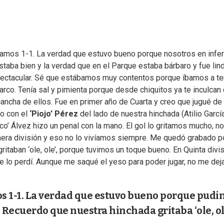
atamos 1-1. La verdad que estuvo bueno porque nosotros en infe
ba bien y la verdad que en el Parque estaba bárbaro y fue lind
pectacular. Sé que estábamos muy contentos porque íbamos a te
marco. Tenía sal y pimienta porque desde chiquitos ya te inculcan
cancha de ellos. Fue en primer año de Cuarta y creo que jugué de
co con el
‘Piojo’ Pérez
del lado de nuestra hinchada (Atilio García
o’ Álvez hizo un penal con la mano. El gol lo gritamos mucho, no
era división y eso no lo vivíamos siempre. Me quedó grabado 
taban ‘ole, ole’, porque tuvimos un toque bueno. En Quinta divi
e lo perdí. Aunque me saqué el yeso para poder jugar, no me deja
os 1-1. La verdad que estuvo bueno porque pud
 Recuerdo que nuestra hinchada gritaba ‘ole, ol