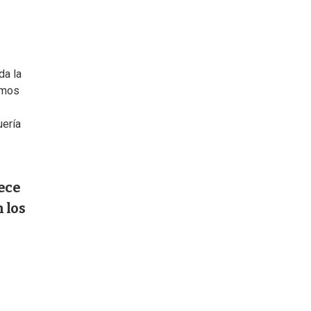
da la
amos
uería
rece
 los