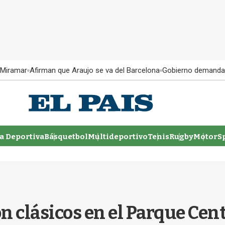
 Miramar
Afirman que Araujo se va del Barcelona
Gobierno demanda
 Deportiva
Básquetbol
Multideportivo
Tenis
Rugby
MotorSp
 clásicos en el Parque Centr