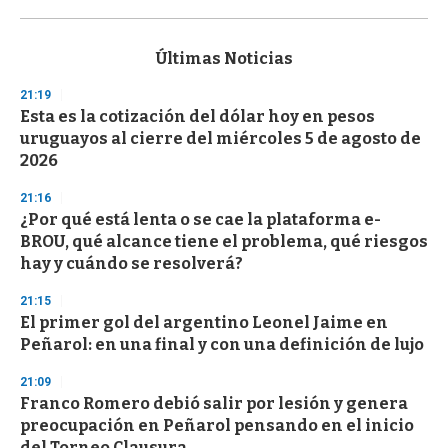
0
s
e
c
Últimas Noticias
o
n
21:19
d
Esta es la cotización del dólar hoy en pesos
s
o
uruguayos al cierre del miércoles 5 de agosto de
f
2026
3
3
s
21:16
e
¿Por qué está lenta o se cae la plataforma e-
c
BROU, qué alcance tiene el problema, qué riesgos
o
n
hay y cuándo se resolverá?
d
s
21:15
El primer gol del argentino Leonel Jaime en
Peñarol: en una final y con una definición de lujo
21:09
Franco Romero debió salir por lesión y genera
preocupación en Peñarol pensando en el inicio
del Torneo Clausura