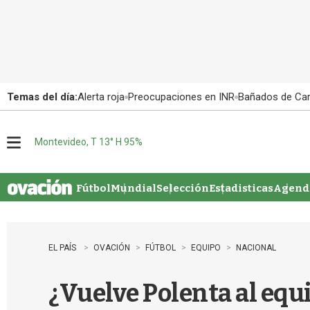
Temas del día:
Alerta roja
Preocupaciones en INR
Bañados de Ca
Montevideo, T 13° H 95%
M
e
n
u
Fútbol
Mundial
Selección
Estadisticas
Agenda
EL PAÍS
OVACIÓN
FÚTBOL
EQUIPO
NACIONAL
¿Vuelve Polenta al equ