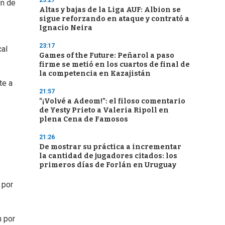
23:27
in de
Altas y bajas de la Liga AUF: Albion se
sigue reforzando en ataque y contrató a
Ignacio Neira
23:17
cal
Games of the Future: Peñarol a paso
firme se metió en los cuartos de final de
la competencia en Kazajistán
te a
21:57
"¡Volvé a Adeom!": el filoso comentario
de Yesty Prieto a Valeria Ripoll en
plena Cena de Famosos
21:26
De mostrar su práctica a incrementar
la cantidad de jugadores citados: los
primeros días de Forlán en Uruguay
 por
n por