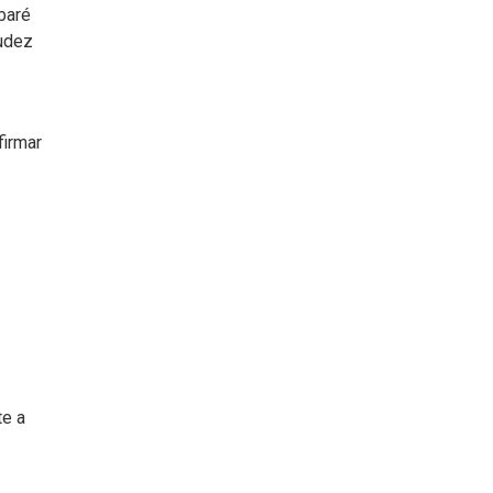
baré
iudez
firmar
te a