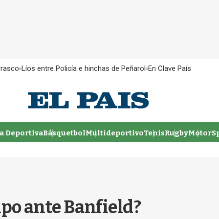
rrasco
Líos entre Policía e hinchas de Peñarol
En Clave País
 Deportiva
Básquetbol
Multideportivo
Tenis
Rugby
MotorSp
ipo ante Banfield?