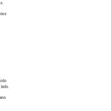
s.
oles
sido
 lado.
rano