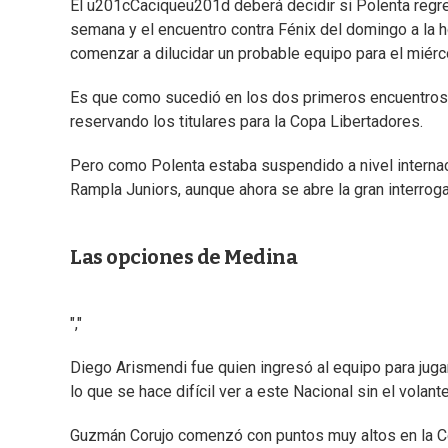
El u201cCaciqueu201d deberá decidir si Polenta regres
semana y el encuentro contra Fénix del domingo a la ho
comenzar a dilucidar un probable equipo para el miérc
Es que como sucedió en los dos primeros encuentros de
reservando los titulares para la Copa Libertadores.
Pero como Polenta estaba suspendido a nivel internacion
Rampla Juniors, aunque ahora se abre la gran interrog
Las opciones de Medina
","
Diego Arismendi fue quien ingresó al equipo para jug
lo que se hace difícil ver a este Nacional sin el vola
Guzmán Corujo comenzó con puntos muy altos en la Co