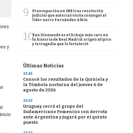
9
Preocupación en INR tras resolución
judicial que autorizó visita conyugal al
líder narco Fernández Albín
dores
10
Yan Diomande es el fichaje más caro en
la historia de Real Madrid: origen atípico
y la tragedia que lo fortaleció
bes y
Últimas Noticias
23:45
Conocé los resultados de la Quiniela y
la Tómbola nocturna del jueves 6 de
go
agosto de 2026
23:43
Uruguay cerró el grupo del
al
Sudamericano Femenino con derrota
inicio
ante Argentina y jugará por el quinto
puesto