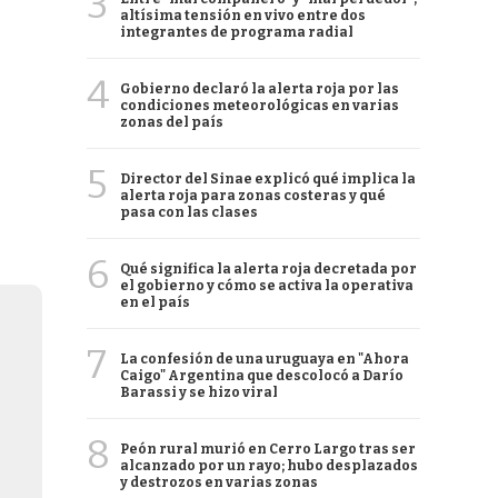
3
altísima tensión en vivo entre dos
integrantes de programa radial
4
Gobierno declaró la alerta roja por las
condiciones meteorológicas en varias
zonas del país
5
Director del Sinae explicó qué implica la
alerta roja para zonas costeras y qué
pasa con las clases
6
Qué significa la alerta roja decretada por
el gobierno y cómo se activa la operativa
en el país
7
La confesión de una uruguaya en "Ahora
Caigo" Argentina que descolocó a Darío
Barassi y se hizo viral
8
Peón rural murió en Cerro Largo tras ser
alcanzado por un rayo; hubo desplazados
y destrozos en varias zonas