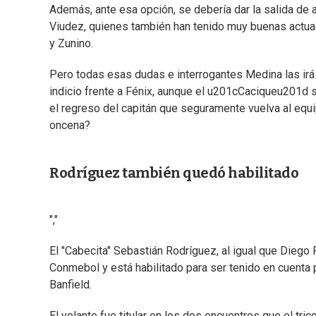
Además, ante esa opción, se debería dar la salida de
Viudez, quienes también han tenido muy buenas actuac
y Zunino.
Pero todas esas dudas e interrogantes Medina las irá
indicio frente a Fénix, aunque el u201cCaciqueu201d s
el regreso del capitán que seguramente vuelva al equip
oncena?
Rodríguez también quedó habilitado
","
El "Cabecita" Sebastián Rodríguez, al igual que Diego 
Conmebol y está habilitado para ser tenido en cuenta
Banfield.
El volante fue titular en los dos encuentros que el tri