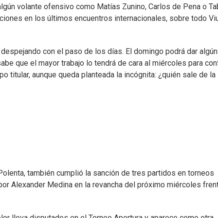
 algún volante ofensivo como Matías Zunino, Carlos de Pena o Ta
iones en los últimos encuentros internacionales, sobre todo V
 despejando con el paso de los días. El domingo podrá dar algún
abe que el mayor trabajo lo tendrá de cara al miércoles para con
o titular, aunque queda planteada la incógnita: ¿quién sale de la
Polenta, también cumplió la sanción de tres partidos en torneos
 por Alexander Medina en la revancha del próximo miércoles fren
color lleva disputados en el Torneo Apertura y aparece como otra