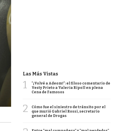
Las Más Vistas
1
"¡Volvé a Adeom!": el filoso comentario de
Yesty Prieto a Valeria Ripoll en plena
Cena de Famosos
2
Cómo fue el siniestro de tránsito por el
que murió Gabriel Rossi, secretario
general de Drogas
Entre "mal compañero" y "mal perdedor",