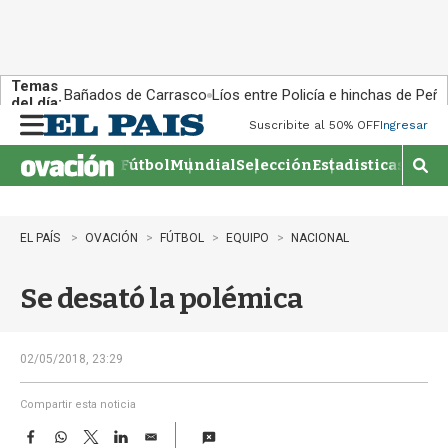
Temas
Bañados de Carrasco
Líos entre Policía e hinchas de Peña
del día:
Suscribite al 50% OFF
Ingresar
M
e
Fútbol
Mundial
Selección
Estadisticas
Agen
n
M
u
o
s
t
EL PAÍS
OVACIÓN
FÚTBOL
EQUIPO
NACIONAL
r
a
Se desató la polémica
r
b
�
s
02/05/2018, 23:29
q
u
Compartir esta noticia
e
F
W
T
L
E
d