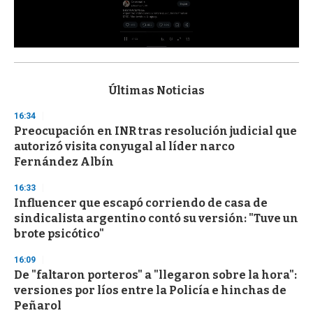
0
s
e
c
Últimas Noticias
o
n
16:34
d
Preocupación en INR tras resolución judicial que
s
o
autorizó visita conyugal al líder narco
f
Fernández Albín
3
3
s
16:33
e
Influencer que escapó corriendo de casa de
c
sindicalista argentino contó su versión: "Tuve un
o
n
brote psicótico"
d
s
16:09
De "faltaron porteros" a "llegaron sobre la hora":
versiones por líos entre la Policía e hinchas de
Peñarol