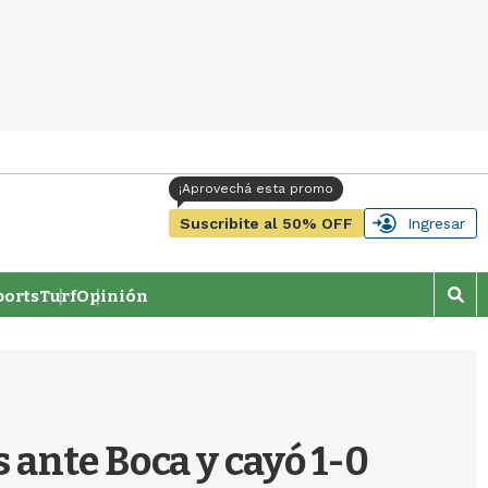
Suscribite al 50% OFF
Ingresar
orts
Turf
Opinión
M
o
s
t
r
a
r
 ante Boca y cayó 1-0
b
�