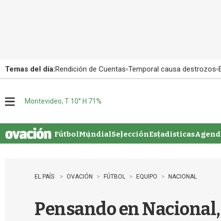
Temas del día:
Rendición de Cuentas
Temporal causa destrozos
Montevideo, T 10° H 71%
M
e
n
u
Fútbol
Mundial
Selección
Estadisticas
Agenda
EL PAÍS
OVACIÓN
FÚTBOL
EQUIPO
NACIONAL
Pensando en Nacional, 