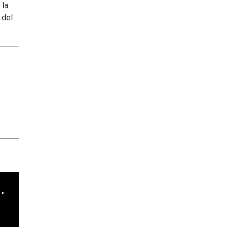
 la
 del
cha argentino en "Subrayado"