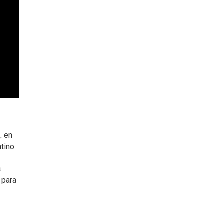
, en
tino.
a
 para