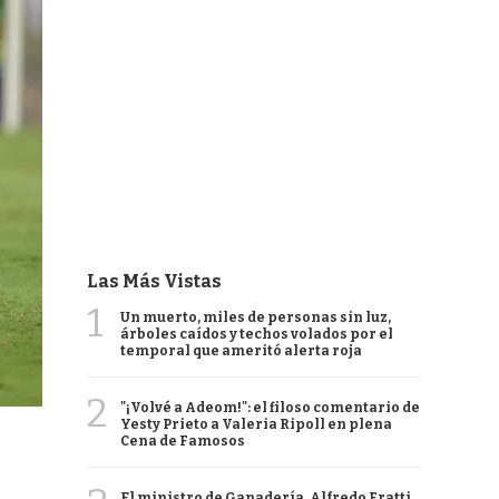
Las Más Vistas
1
Un muerto, miles de personas sin luz,
árboles caídos y techos volados por el
temporal que ameritó alerta roja
2
"¡Volvé a Adeom!": el filoso comentario de
Yesty Prieto a Valeria Ripoll en plena
Cena de Famosos
El ministro de Ganadería, Alfredo Fratti,