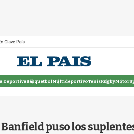
En Clave País
 Deportiva
Básquetbol
Multideportivo
Tenis
Rugby
MotorSp
Banfield puso los suplentes