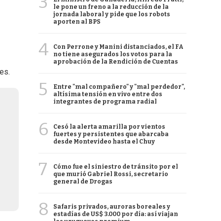
3
le pone un freno a la reducción de la
jornada laboral y pide que los robots
aporten al BPS
4
Con Perrone y Manini distanciados, el FA
no tiene asegurados los votos para la
aprobación de la Rendición de Cuentas
es.
5
Entre "mal compañero" y "mal perdedor",
altísima tensión en vivo entre dos
integrantes de programa radial
6
Cesó la alerta amarilla por vientos
fuertes y persistentes que abarcaba
desde Montevideo hasta el Chuy
7
Cómo fue el siniestro de tránsito por el
que murió Gabriel Rossi, secretario
general de Drogas
8
Safaris privados, auroras boreales y
estadías de US$ 3.000 por día: así viajan