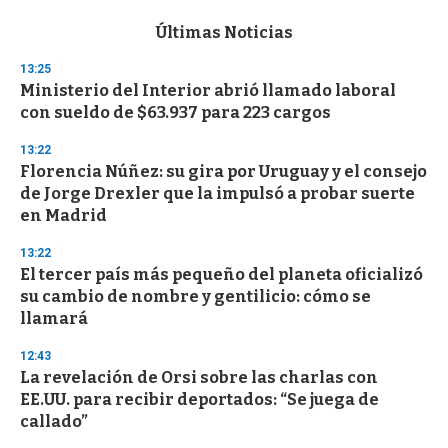
e
c
Últimas Noticias
o
n
13:25
d
Ministerio del Interior abrió llamado laboral
s
o
con sueldo de $63.937 para 223 cargos
f
3
13:22
3
s
Florencia Núñez: su gira por Uruguay y el consejo
e
de Jorge Drexler que la impulsó a probar suerte
c
en Madrid
o
n
d
13:22
s
El tercer país más pequeño del planeta oficializó
su cambio de nombre y gentilicio: cómo se
llamará
12:43
La revelación de Orsi sobre las charlas con
EE.UU. para recibir deportados: “Se juega de
callado”