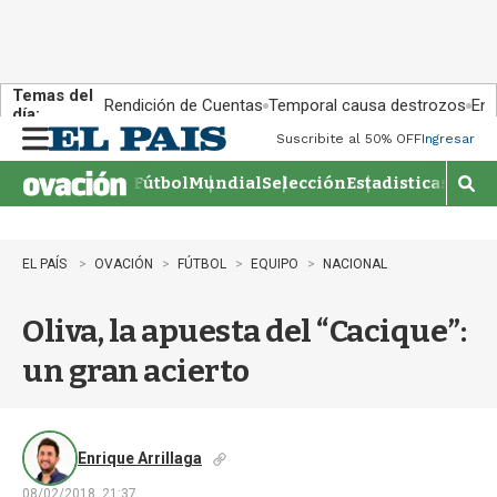
Temas del
Rendición de Cuentas
Temporal causa destrozos
En 
día:
Suscribite al 50% OFF
Ingresar
M
e
Fútbol
Mundial
Selección
Estadisticas
Agen
n
M
u
o
s
t
EL PAÍS
OVACIÓN
FÚTBOL
EQUIPO
NACIONAL
r
a
Oliva, la apuesta del “Cacique”:
r
b
un gran acierto
�
s
q
u
e
Enrique Arrillaga
d
08/02/2018, 21:37