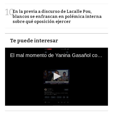
10
En la previa a discurso de Lacalle Pou,
blancos se enfrascan en polémica interna
sobre qué oposición ejercer
Te puede interesar
El mal momento de Yanina Gasañol con un hincha argentino en "Subrayado"
0
s