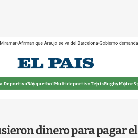
 Miramar
Afirman que Araujo se va del Barcelona
Gobierno demanda
 Deportiva
Básquetbol
Multideportivo
Tenis
Rugby
MotorSp
usieron dinero para pagar el