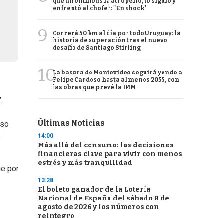
que un ómnibus la atropelló, lo siguió y
enfrentó al chofer: "En shock"
9
Correrá 50 km al día por todo Uruguay: la
historia de superación tras el nuevo
desafío de Santiago Stirling
10
La basura de Montevideo seguirá yendo a
Felipe Cardoso hasta al menos 2055, con
las obras que prevé la IMM
.
Últimas Noticias
iso
l
14:00
Más allá del consumo: las decisiones
financieras clave para vivir con menos
estrés y más tranquilidad
ue por
13:28
El boleto ganador de la Lotería
Nacional de España del sábado 8 de
agosto de 2026 y los números con
reintegro