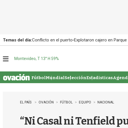
Temas del día:
Conflicto en el puerto
Explotaron cajero en Parque
Montevideo, T 13° H 59%
M
e
n
u
Fútbol
Mundial
Selección
Estadisticas
Agenda
EL PAÍS
OVACIÓN
FÚTBOL
EQUIPO
NACIONAL
“Ni Casal ni Tenfield p