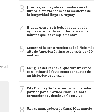
3
Jóvenes, sanos y obsesionados con el
futuro: el nuevo boom de la medicina de
la longevidad llega a Uruguay
4
Hígado graso: seis bebidas que pueden
ayudar a cuidar la salud hepática y los
hábitos que las complementan
5
Comenzó la construcción del edificio más
alto de América Latina: superará los 470
metros
6
on el
La figura del Carnaval que tuvo un cruce
con Petinatti debuta como conductor de
un histórico programa
7
City Torque y Peñarol en un prometedor
partido por el Torneo Clausura: hora,
formaciones y dónde verlo en vivo
8
Una comunicadora de Canal 10 denunció