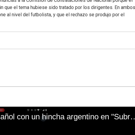
enuncias a la Comisión de Contrataciones de Nacional porque el
sin que el tema hubiese sido tratado por los dirigentes. En ambo
e al nivel del futbolista, y que el rechazo se produjo por el
El mal momento de Yanina Gasañol con un hin