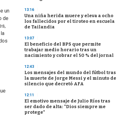
13:16
ne un
Una niña herida muere y eleva a ocho
o de
los fallecidos por el tiroteo en escuela
es,
de Tailandia
la
13:07
 dos
El beneficio del BPS que permite
trabajar medio horario tras un
nacimiento y cobrar el 50 % del jornal
12:43
Los mensajes del mundo del fútbol tras
la muerte de Jorge Messi y el minuto de
silencio que decretó AFA
que
12:11
El emotivo mensaje de Julio Ríos tras
ser dado de alta: "Dios siempre me
protege"