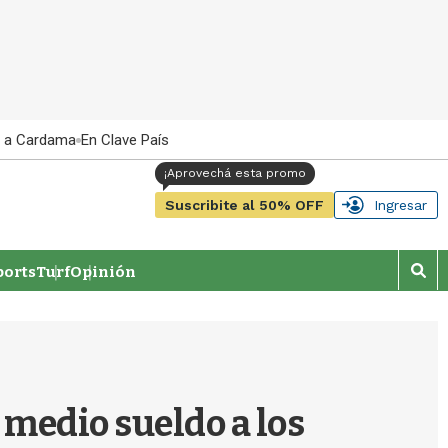
 a Cardama
En Clave País
Suscribite al 50% OFF
Ingresar
orts
Turf
Opinión
M
o
s
t
r
a
r
 medio sueldo a los
b
�