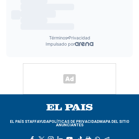
EL PAÍS STAFF
AYUDA
POLÍTICAS DE PRIVACIDAD
MAPA DEL SITIO
ANUNCIANTES
f
t
i
l
y
t
g
w
t