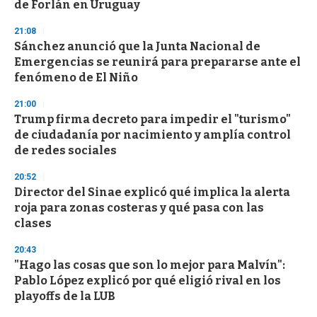
de Forlán en Uruguay
o
n
d
21:08
s
Sánchez anunció que la Junta Nacional de
Emergencias se reunirá para prepararse ante el
fenómeno de El Niño
21:00
Trump firma decreto para impedir el "turismo"
de ciudadanía por nacimiento y amplía control
de redes sociales
20:52
Director del Sinae explicó qué implica la alerta
roja para zonas costeras y qué pasa con las
clases
20:43
"Hago las cosas que son lo mejor para Malvín":
Pablo López explicó por qué eligió rival en los
playoffs de la LUB