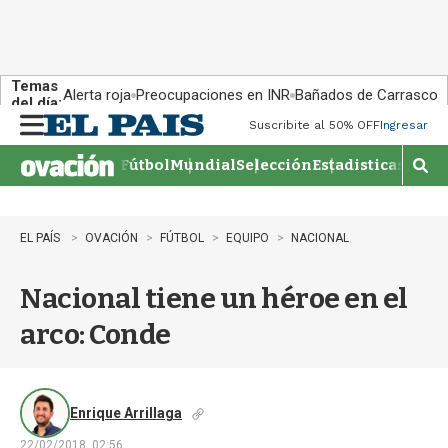
Temas
Alerta roja
Preocupaciones en INR
Bañados de Carrasco
del día:
Suscribite al 50% OFF
Ingresar
M
e
Fútbol
Mundial
Selección
Estadisticas
Agen
n
M
u
o
s
t
EL PAÍS
OVACIÓN
FÚTBOL
EQUIPO
NACIONAL
r
a
Nacional tiene un héroe en el
r
b
arco: Conde
�
s
q
u
e
Enrique Arrillaga
d
22/02/2018, 02:56