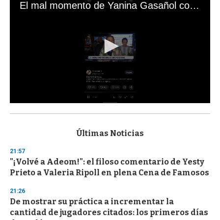
El mal momento de Yanina Gasañol con un hincha argentino en "Subrayado"
0
s
e
c
Últimas Noticias
o
n
21:57
d
"¡Volvé a Adeom!": el filoso comentario de Yesty
s
o
Prieto a Valeria Ripoll en plena Cena de Famosos
f
3
21:26
3
s
De mostrar su práctica a incrementar la
e
cantidad de jugadores citados: los primeros días
c