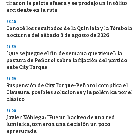
o
tiraron la pelota afuera y se produjo un insólito
f
accidente en la ruta
3
3
s
23:45
e
Conocé los resultados de la Quiniela y la Tómbola
c
nocturna del sábado 8 de agosto de 2026
o
n
d
21:59
s
"Que se juegue el fin de semana que viene": la
postura de Peñarol sobre la fijación del partido
ante City Torque
21:59
Suspensión de City Torque-Peñarol complica el
Clausura: posibles soluciones y la polémica por el
clásico
21:00
Javier Nóblega: "Fue un hackeo de una red
lumínica, tomaron una decisión un poco
apresurada"