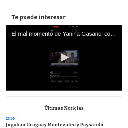
Te puede interesar
El mal momento de Yanina Gasañol con un hincha argentino en "Subrayado"
0
s
e
c
Últimas Noticias
o
n
23:56
d
Jugaban Uruguay Montevideo y Paysandú,
s