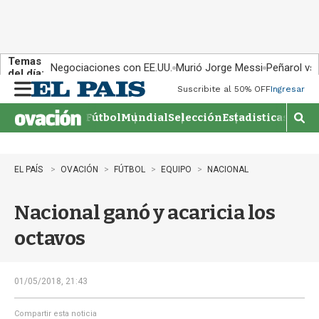
Temas
Negociaciones con EE.UU.
Murió Jorge Messi
Peñarol vs
del día:
Suscribite al 50% OFF
Ingresar
M
e
Fútbol
Mundial
Selección
Estadisticas
Agen
n
M
u
o
s
t
EL PAÍS
OVACIÓN
FÚTBOL
EQUIPO
NACIONAL
r
a
Nacional ganó y acaricia los
r
b
octavos
�
s
q
u
01/05/2018, 21:43
e
d
Compartir esta noticia