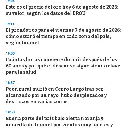
19:35
n
d
Este es el precio del oro hoy 6 de agosto de 2026:
s
su valor, según los datos del BROU
19:11
El pronóstico para el viernes 7 de agosto de 2026:
cómo estará el tiempo en cada zona del país,
según Inumet
19:00
Cuántas horas conviene dormir después de los
60 años y por qué el descanso sigue siendo clave
para la salud
18:57
Peón rural murió en Cerro Largo tras ser
alcanzado por un rayo; hubo desplazados y
destrozos en varias zonas
18:50
Buena parte del país bajo alerta naranja y
amarilla de Inumet por vientos muy fuertes y