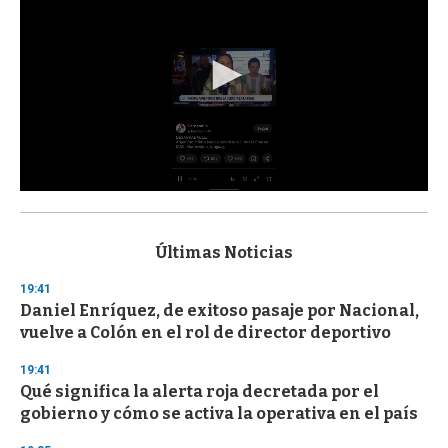
0
s
e
c
Últimas Noticias
o
n
19:41
d
Daniel Enríquez, de exitoso pasaje por Nacional,
s
o
vuelve a Colón en el rol de director deportivo
f
3
19:41
3
s
Qué significa la alerta roja decretada por el
e
gobierno y cómo se activa la operativa en el país
c
o