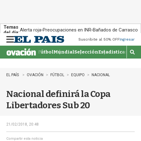
Temas
Alerta roja
Preocupaciones en INR
Bañados de Carrasco
del día:
Suscribite al 50% OFF
Ingresar
M
e
Fútbol
Mundial
Selección
Estadisticas
Agen
n
M
u
o
s
t
EL PAÍS
OVACIÓN
FÚTBOL
EQUIPO
NACIONAL
r
a
Nacional definirá la Copa
r
b
Libertadores Sub 20
�
s
q
u
21/02/2018, 20:48
e
d
Compartir esta noticia