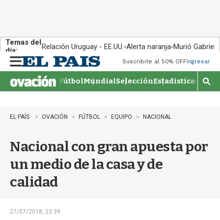
Temas del
Relación Uruguay - EE.UU.
Alerta naranja
Murió Gabriel 
día:
Suscribite al 50% OFF
Ingresar
M
e
Fútbol
Mundial
Selección
Estadisticas
Agen
n
M
u
o
s
t
EL PAÍS
OVACIÓN
FÚTBOL
EQUIPO
NACIONAL
r
a
Nacional con gran apuesta por
r
b
un medio de la casa y de
�
s
calidad
q
u
e
d
27/07/2018, 23:39