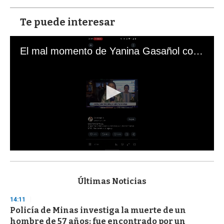
Te puede interesar
El mal momento de Yanina Gasañol con un hincha argentino en "Subrayado"
0
s
e
c
Últimas Noticias
o
n
14:11
d
Policía de Minas investiga la muerte de un
s
o
hombre de 57 años: fue encontrado por un