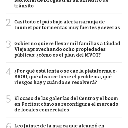
Nacional de Drogas tras un siniestro de
tránsito
2
Casi todo el país bajo alerta naranja de
Inumet por tormentas muy fuertes y severas
3
Gobierno quiere llevar mil familias a Ciudad
Vieja aprovechando ocho propiedades
públicas: ¿cómo es el plan del MVOT?
4
¿Por qué está lenta o se cae la plataforma e-
BROU, qué alcance tiene el problema, qué
riesgos hay y cuándo se resolverá?
5
El ocaso de las galerías del Centro y el boom
en Pocitos: cómo se reconfigura el mercado
de locales comerciales
6
Leo Jaime: de la marca que alcanzó en