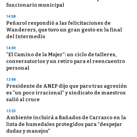
f
funcionario municipal
3
3
s
14:08
e
Peñarol respondió a las felicitaciones de
c
Wanderers, que tuvo un gran gesto en la final
o
n
del Intermedio
d
s
14:00
"El Camino de la Mujer": un ciclo de talleres,
conversatorios y un retiro para el reencuentro
personal
13:48
Presidente de ANEP dijo que paro tras agresión
es "un poco irracional" y sindicato de maestros
salió al cruce
13:25
Ambiente incluirá a Bañados de Carrasco en la
lista de humedales protegidos para “despejar
dudas y manejos”