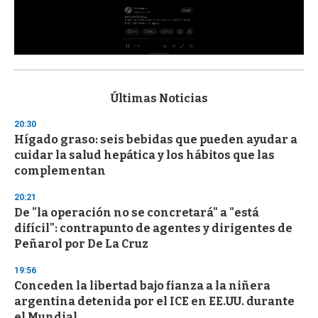
0
s
e
c
Últimas Noticias
o
n
20:30
d
Hígado graso: seis bebidas que pueden ayudar a
s
o
cuidar la salud hepática y los hábitos que las
f
complementan
3
3
s
20:21
e
De "la operación no se concretará" a "está
c
difícil": contrapunto de agentes y dirigentes de
o
n
Peñarol por De La Cruz
d
s
19:56
Conceden la libertad bajo fianza a la niñera
argentina detenida por el ICE en EE.UU. durante
el Mundial