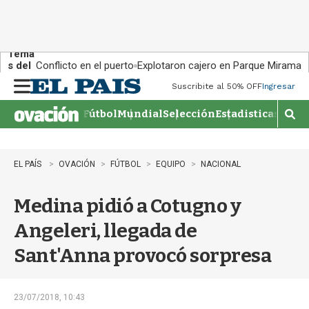
Tema
s del
Conflicto en el puerto
Explotaron cajero en Parque Miramar
día:
Suscribite al 50% OFF
Ingresar
M
e
Fútbol
Mundial
Selección
Estadisticas
Agen
n
M
u
o
s
t
EL PAÍS
OVACIÓN
FÚTBOL
EQUIPO
NACIONAL
r
a
Medina pidió a Cotugno y
r
b
Angeleri, llegada de
�
s
Sant'Anna provocó sorpresa
q
u
e
d
23/07/2018, 10:43