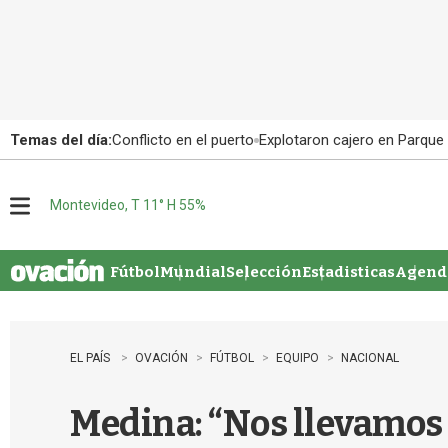
Temas del día:
Conflicto en el puerto
Explotaron cajero en Parque
Montevideo, T 11° H 55%
M
e
n
u
Fútbol
Mundial
Selección
Estadisticas
Agenda
EL PAÍS
OVACIÓN
FÚTBOL
EQUIPO
NACIONAL
Medina: “Nos llevamos l