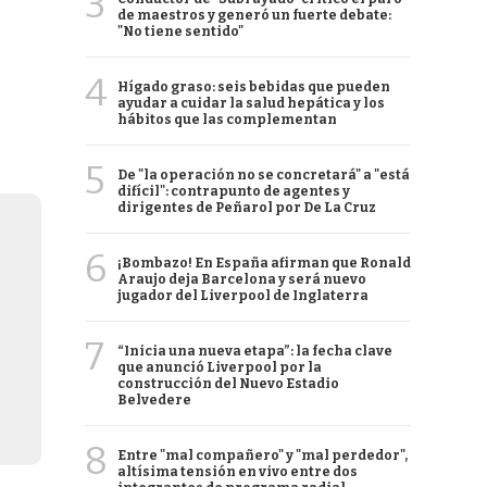
3
de maestros y generó un fuerte debate:
"No tiene sentido"
4
Hígado graso: seis bebidas que pueden
ayudar a cuidar la salud hepática y los
hábitos que las complementan
5
De "la operación no se concretará" a "está
difícil": contrapunto de agentes y
dirigentes de Peñarol por De La Cruz
6
¡Bombazo! En España afirman que Ronald
Araujo deja Barcelona y será nuevo
jugador del Liverpool de Inglaterra
7
“Inicia una nueva etapa”: la fecha clave
que anunció Liverpool por la
construcción del Nuevo Estadio
Belvedere
8
Entre "mal compañero" y "mal perdedor",
altísima tensión en vivo entre dos