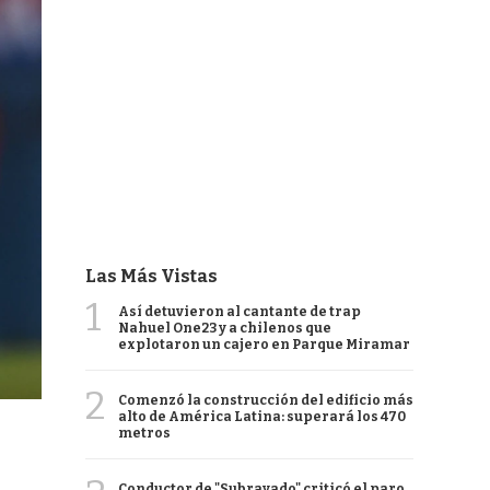
Las Más Vistas
1
Así detuvieron al cantante de trap
Nahuel One23 y a chilenos que
explotaron un cajero en Parque Miramar
2
Comenzó la construcción del edificio más
alto de América Latina: superará los 470
metros
Conductor de "Subrayado" criticó el paro