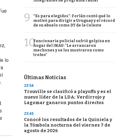
integrantes de programa radial
 Fue
9
“Es para elegidos”: Forlán contó qué lo
motivó para dirigir a Uruguay y el récord
de su abuelo como DT de la Celeste
10
Funcionaria policial sufrió golpiza en
ez,
hogar del INAU: "Le arrancaron
mechones y se los mostraron como
trofeo"
e lo
ra
el
Últimas Noticias
.
23:54
Trouville se clasificó a playoffs y es el
nuevo líder de la LDA; Verdirrojo y
Lagomar ganaron puntos directos
.
s
23:45
e
Conocé los resultados de la Quiniela y
la Tómbola nocturna del viernes 7 de
agosto de 2026