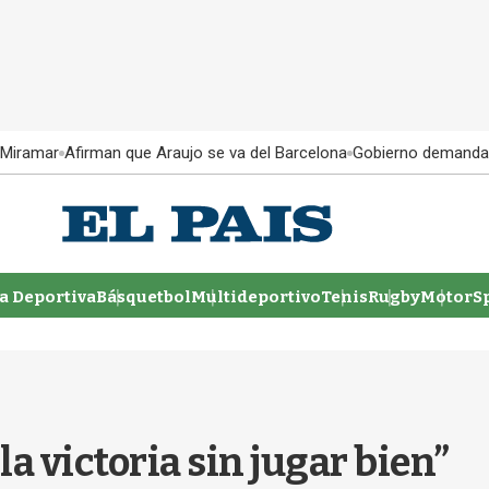
 Miramar
Afirman que Araujo se va del Barcelona
Gobierno demanda
 Deportiva
Básquetbol
Multideportivo
Tenis
Rugby
MotorSp
a victoria sin jugar bien”