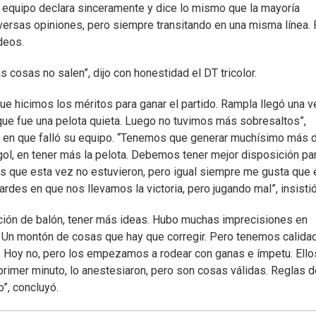
u equipo declara sinceramente y dice lo mismo que la mayoría
versas opiniones, pero siempre transitando en una misma línea.
deos.
 cosas no salen”, dijo con honestidad el DT tricolor.
ue hicimos los méritos para ganar el partido. Rampla llegó una v
 que fue una pelota quieta. Luego no tuvimos más sobresaltos”,
os en que falló su equipo. “Tenemos que generar muchísimo más d
l, en tener más la pelota. Debemos tener mejor disposición pa
es que esta vez no estuvieron, pero igual siempre me gusta que 
ardes en que nos llevamos la victoria, pero jugando mal”, insistió
ación de balón, tener más ideas. Hubo muchas imprecisiones en
. Un montón de cosas que hay que corregir. Pero tenemos calidad
 Hoy no, pero los empezamos a rodear con ganas e ímpetu. Ello
primer minuto, lo anestesiaron, pero son cosas válidas. Reglas d
o”, concluyó.