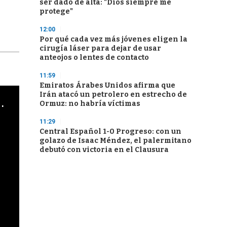
ser dado de alta: "Dios siempre me
protege"
12:00
Por qué cada vez más jóvenes eligen la
cirugía láser para dejar de usar
anteojos o lentes de contacto
11:59
Emiratos Árabes Unidos afirma que
Irán atacó un petrolero en estrecho de
cha argentino en "Subrayado"
Ormuz: no habría víctimas
11:29
Central Español 1-0 Progreso: con un
golazo de Isaac Méndez, el palermitano
debutó con victoria en el Clausura