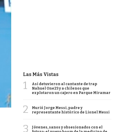
Las Más Vistas
1
Así detuvieron al cantante de trap
Nahuel One23 y a chilenos que
explotaron un cajero en Parque Miramar
2
Murió Jorge Messi, padre y
representante histórico de Lionel Messi
3
Jóvenes, sanos y obsesionados con el
futuro: el nuevo boom de la medicina de