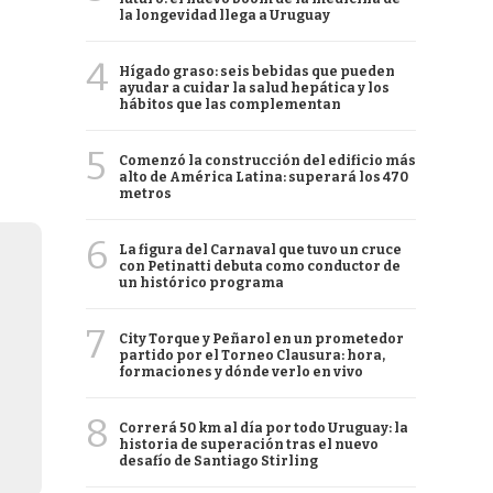
la longevidad llega a Uruguay
4
Hígado graso: seis bebidas que pueden
ayudar a cuidar la salud hepática y los
hábitos que las complementan
5
Comenzó la construcción del edificio más
alto de América Latina: superará los 470
metros
6
La figura del Carnaval que tuvo un cruce
con Petinatti debuta como conductor de
un histórico programa
7
City Torque y Peñarol en un prometedor
partido por el Torneo Clausura: hora,
formaciones y dónde verlo en vivo
8
Correrá 50 km al día por todo Uruguay: la
historia de superación tras el nuevo
desafío de Santiago Stirling