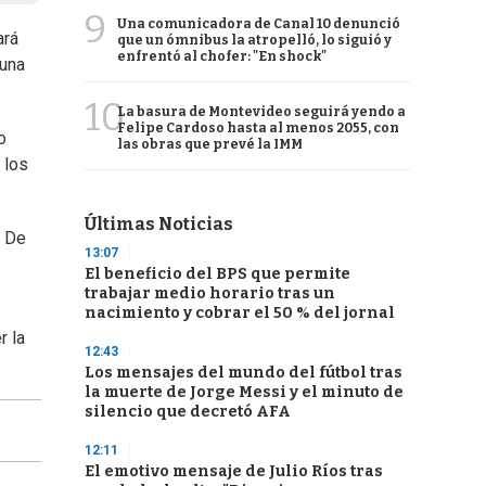
9
Una comunicadora de Canal 10 denunció
ará
que un ómnibus la atropelló, lo siguió y
enfrentó al chofer: "En shock"
 una
10
La basura de Montevideo seguirá yendo a
Felipe Cardoso hasta al menos 2055, con
o
las obras que prevé la IMM
 los
Últimas Noticias
. De
13:07
El beneficio del BPS que permite
trabajar medio horario tras un
nacimiento y cobrar el 50 % del jornal
r la
12:43
Los mensajes del mundo del fútbol tras
la muerte de Jorge Messi y el minuto de
silencio que decretó AFA
12:11
El emotivo mensaje de Julio Ríos tras