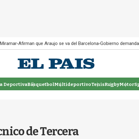
 Miramar
Afirman que Araujo se va del Barcelona
Gobierno demanda
 Deportiva
Básquetbol
Multideportivo
Tenis
Rugby
MotorSp
cnico de Tercera