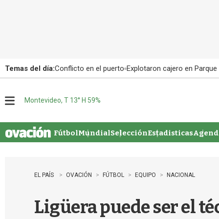
Temas del día:
Conflicto en el puerto
Explotaron cajero en Parque
Montevideo, T 13° H 59%
M
e
n
u
Fútbol
Mundial
Selección
Estadisticas
Agenda
EL PAÍS
OVACIÓN
FÚTBOL
EQUIPO
NACIONAL
Ligüera puede ser el té