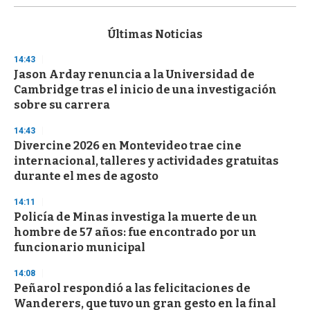
s
e
c
Últimas Noticias
o
n
14:43
d
Jason Arday renuncia a la Universidad de
s
o
Cambridge tras el inicio de una investigación
f
sobre su carrera
3
3
s
14:43
e
Divercine 2026 en Montevideo trae cine
c
internacional, talleres y actividades gratuitas
o
n
durante el mes de agosto
d
s
14:11
Policía de Minas investiga la muerte de un
hombre de 57 años: fue encontrado por un
funcionario municipal
14:08
Peñarol respondió a las felicitaciones de
Wanderers, que tuvo un gran gesto en la final