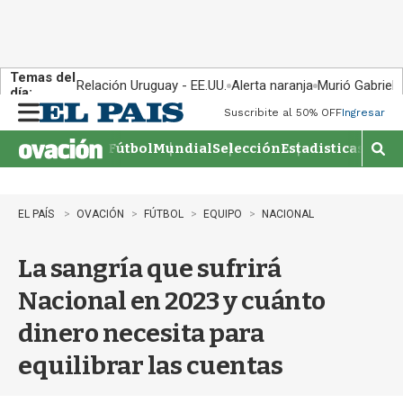
Temas del
Relación Uruguay - EE.UU.
Alerta naranja
Murió Gabriel 
día:
Suscribite al 50% OFF
Ingresar
M
e
Fútbol
Mundial
Selección
Estadisticas
Agen
n
M
u
o
s
t
EL PAÍS
OVACIÓN
FÚTBOL
EQUIPO
NACIONAL
r
a
La sangría que sufrirá
r
b
Nacional en 2023 y cuánto
�
s
dinero necesita para
q
u
equilibrar las cuentas
e
d