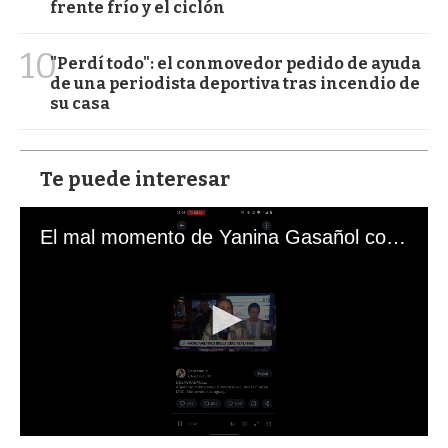
frente frío y el ciclón
10
"Perdí todo": el conmovedor pedido de ayuda
de una periodista deportiva tras incendio de
su casa
Te puede interesar
El mal momento de Yanina Gasañol con un hincha argentino en "Subrayado"
0