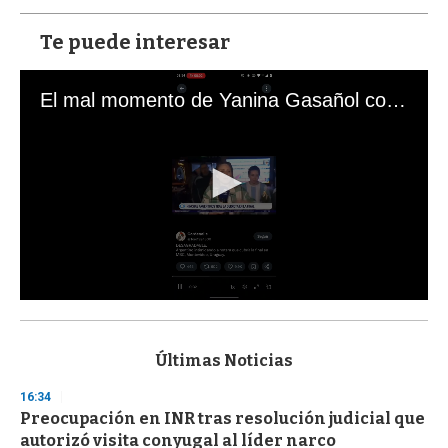
Te puede interesar
El mal momento de Yanina Gasañol con un hincha argentino en "Subrayado"
0
s
e
c
Últimas Noticias
o
n
16:34
d
Preocupación en INR tras resolución judicial que
s
o
autorizó visita conyugal al líder narco