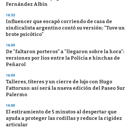
f
Fernández Albín
3
3
s
16:33
e
Influencer que escapó corriendo de casa de
c
sindicalista argentino contó su versión: "Tuve un
o
n
brote psicótico"
d
s
16:09
De "faltaron porteros" a "llegaron sobre la hora":
versiones por líos entre la Policía e hinchas de
Peñarol
16:09
Talleres, títeres y un cierre de lujo con Hugo
Fattoruso: así será la nueva edición del Paseo Sur
Palermo
16:00
El estiramiento de 5 minutos al despertar que
ayuda a proteger las rodillas y reduce la rigidez
articular