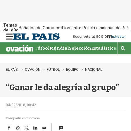
Temas
Bañados de Carrasco
Líos entre Policía e hinchas de Peña
del día:
Suscribite al 50% OFF
Ingresar
M
e
Fútbol
Mundial
Selección
Estadisticas
Agen
n
M
u
o
s
t
EL PAÍS
OVACIÓN
FÚTBOL
EQUIPO
NACIONAL
r
a
“Ganar le da alegría al grupo”
r
b
�
s
04/02/2018, 00:42
q
u
Compartir esta noticia
e
F
W
T
L
E
d