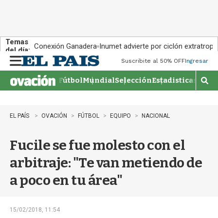
Temas
Conexión Ganadera
Inumet advierte por ciclón extratropi
del día:
Suscribite al 50% OFF
Ingresar
M
e
Fútbol
Mundial
Selección
Estadisticas
Agen
n
M
u
o
s
t
EL PAÍS
OVACIÓN
FÚTBOL
EQUIPO
NACIONAL
r
a
Fucile se fue molesto con el
r
b
arbitraje: "Te van metiendo de
�
s
a poco en tu área"
q
u
e
d
15/02/2018, 11:54