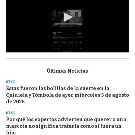
0
s
e
c
Últimas Noticias
o
n
07:00
d
Estas fueron las bolillas de la suerte en la
s
o
Quiniela y Tómbola de ayer miércoles 5 de agosto
f
de 2026
3
3
s
07:00
e
Por qué los expertos advierten que querer a una
c
mascota no significa tratarla como si fuera un
o
n
hijo