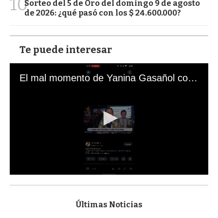
10
Sorteo del 5 de Oro del domingo 9 de agosto
de 2026: ¿qué pasó con los $ 24.600.000?
Te puede interesar
El mal momento de Yanina Gasañol con un hincha argentino en "Subrayado"
0
s
e
c
Últimas Noticias
o
n