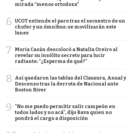
mirada “menos ortodoxa”
6
UCOT extiende el paro tras el secuestro de un
chofer y un ómnibus: se movilizarán este
lunes
7
Moria Casán descolocó a Natalia Oreiro al
revelar su insólito secreto para lucir
radiante: "¿Esperma de qué?"
8
Así quedaron las tablas del Clausura, Anual y
Descenso tras la derrota de Nacional ante
Boston River
9
"No me puedo permitir salir campeón en
todos lados y no acá", dijo Bava quien no
pondrá el cargo a disposición