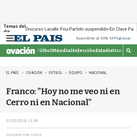
Temas del
Discurso Lacalle Pou
Partido suspendido
En Clave País
día:
Suscribite al 50% OFF
Ingresar
M
e
Fútbol
Mundial
Selección
Estadisticas
Agen
n
M
u
o
s
t
EL PAÍS
OVACIÓN
FÚTBOL
EQUIPO
NACIONAL
r
a
Franco: "Hoy no me veo ni en
r
b
Cerro ni en Nacional"
�
s
q
u
01/02/2018, 12:38
e
d
Compartir esta noticia