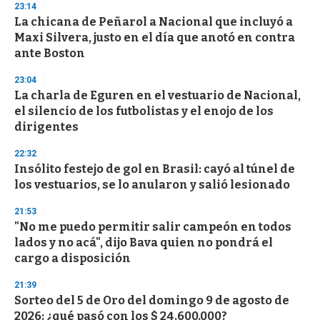
23:14
d
La chicana de Peñarol a Nacional que incluyó a
s
o
Maxi Silvera, justo en el día que anotó en contra
f
ante Boston
3
3
s
23:04
e
La charla de Eguren en el vestuario de Nacional,
c
el silencio de los futbolistas y el enojo de los
o
n
dirigentes
d
s
22:32
Insólito festejo de gol en Brasil: cayó al túnel de
los vestuarios, se lo anularon y salió lesionado
21:53
"No me puedo permitir salir campeón en todos
lados y no acá", dijo Bava quien no pondrá el
cargo a disposición
21:39
Sorteo del 5 de Oro del domingo 9 de agosto de
2026: ¿qué pasó con los $ 24.600.000?