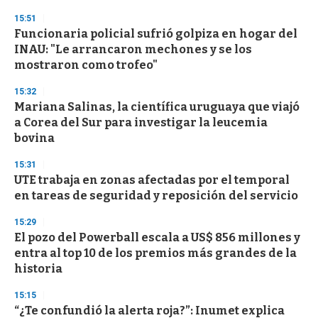
n
15:51
d
Funcionaria policial sufrió golpiza en hogar del
s
o
INAU: "Le arrancaron mechones y se los
f
mostraron como trofeo"
3
3
s
15:32
e
Mariana Salinas, la científica uruguaya que viajó
c
a Corea del Sur para investigar la leucemia
o
n
bovina
d
s
15:31
UTE trabaja en zonas afectadas por el temporal
en tareas de seguridad y reposición del servicio
15:29
El pozo del Powerball escala a US$ 856 millones y
entra al top 10 de los premios más grandes de la
historia
15:15
“¿Te confundió la alerta roja?”: Inumet explica