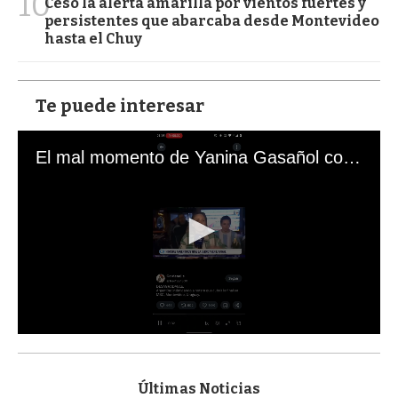
10
Cesó la alerta amarilla por vientos fuertes y
persistentes que abarcaba desde Montevideo
hasta el Chuy
Te puede interesar
El mal momento de Yanina Gasañol con un hincha argentino en "Subrayado"
0
s
e
c
Últimas Noticias
o