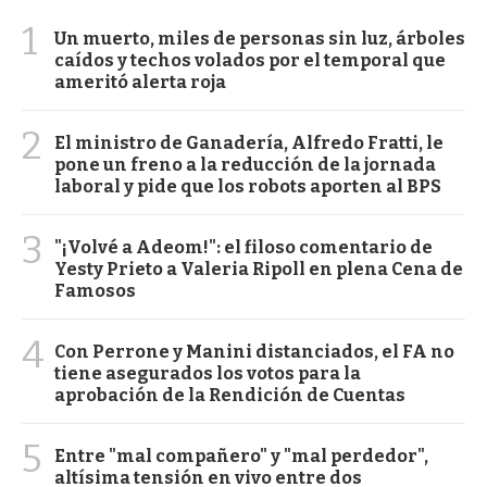
1
Un muerto, miles de personas sin luz, árboles
caídos y techos volados por el temporal que
ameritó alerta roja
2
El ministro de Ganadería, Alfredo Fratti, le
pone un freno a la reducción de la jornada
laboral y pide que los robots aporten al BPS
3
"¡Volvé a Adeom!": el filoso comentario de
Yesty Prieto a Valeria Ripoll en plena Cena de
Famosos
4
Con Perrone y Manini distanciados, el FA no
tiene asegurados los votos para la
aprobación de la Rendición de Cuentas
5
Entre "mal compañero" y "mal perdedor",
altísima tensión en vivo entre dos