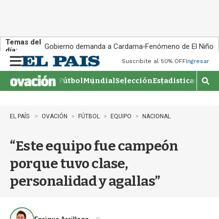
Temas del
Gobierno demanda a Cardama
Fenómeno de El Niño
día:
Suscribite al 50% OFF
Ingresar
M
e
Fútbol
Mundial
Selección
Estadisticas
Agen
n
M
u
o
s
t
EL PAÍS
OVACIÓN
FÚTBOL
EQUIPO
NACIONAL
r
a
“Este equipo fue campeón
r
b
porque tuvo clase,
�
s
personalidad y agallas”
q
u
e
d