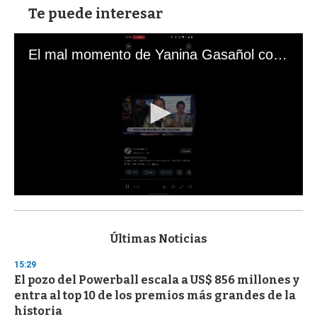
Te puede interesar
El mal momento de Yanina Gasañol con un hincha argentino en "Subrayado"
0
s
e
c
Últimas Noticias
o
n
15:29
d
El pozo del Powerball escala a US$ 856 millones y
s
o
entra al top 10 de los premios más grandes de la
f
historia
3