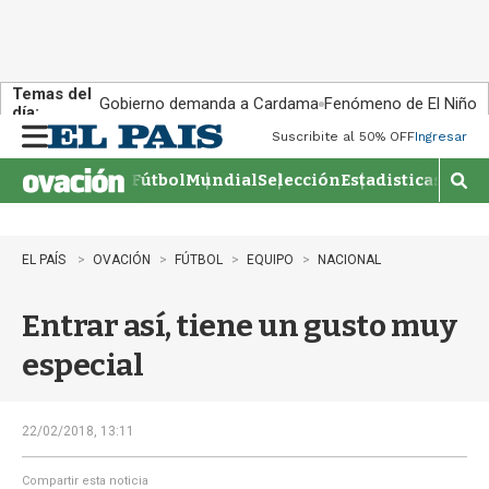
Temas del
Gobierno demanda a Cardama
Fenómeno de El Niño
día:
Suscribite al 50% OFF
Ingresar
M
e
Fútbol
Mundial
Selección
Estadisticas
Agen
n
M
u
o
s
t
EL PAÍS
OVACIÓN
FÚTBOL
EQUIPO
NACIONAL
r
a
Entrar así, tiene un gusto muy
r
b
especial
�
s
q
u
22/02/2018, 13:11
e
d
Compartir esta noticia