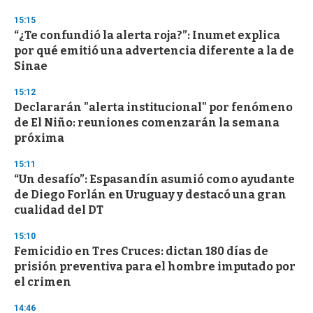
3
s
15:15
e
“¿Te confundió la alerta roja?”: Inumet explica
c
por qué emitió una advertencia diferente a la de
o
n
Sinae
d
s
15:12
Declararán "alerta institucional" por fenómeno
de El Niño: reuniones comenzarán la semana
próxima
15:11
“Un desafío”: Espasandín asumió como ayudante
de Diego Forlán en Uruguay y destacó una gran
cualidad del DT
15:10
Femicidio en Tres Cruces: dictan 180 días de
prisión preventiva para el hombre imputado por
el crimen
14:46