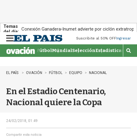
Temas
Conexión Ganadera
Inumet advierte por ciclón extratropi
del día:
Suscribite al 50% OFF
Ingresar
M
e
Fútbol
Mundial
Selección
Estadisticas
Agen
n
M
u
o
s
t
EL PAÍS
OVACIÓN
FÚTBOL
EQUIPO
NACIONAL
r
a
En el Estadio Centenario,
r
b
Nacional quiere la Copa
�
s
q
u
24/02/2018, 01:49
e
d
Compartir esta noticia