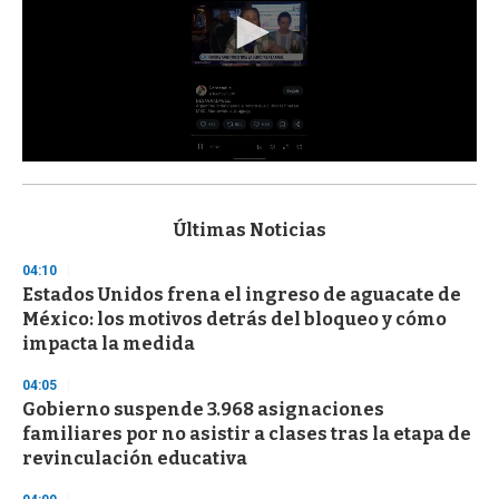
0
s
e
c
Últimas Noticias
o
n
04:10
d
Estados Unidos frena el ingreso de aguacate de
s
o
México: los motivos detrás del bloqueo y cómo
f
impacta la medida
3
3
s
04:05
e
Gobierno suspende 3.968 asignaciones
c
familiares por no asistir a clases tras la etapa de
o
n
revinculación educativa
d
s