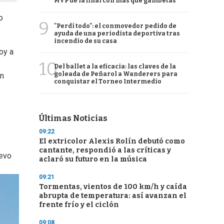
MVP de la final con más que gambetas
o
9
"Perdí todo": el conmovedor pedido de
ayuda de una periodista deportiva tras
incendio de su casa
oy a
10
Del ballet a la eficacia: las claves de la
goleada de Peñarol a Wanderers para
on
conquistar el Torneo Intermedio
Últimas Noticias
09:22
El extricolor Alexis Rolín debutó como
o
cantante, respondió a las críticas y
uevo
aclaró su futuro en la música
09:21
Tormentas, vientos de 100 km/h y caída
abrupta de temperatura: así avanzan el
frente frío y el ciclón
09:08