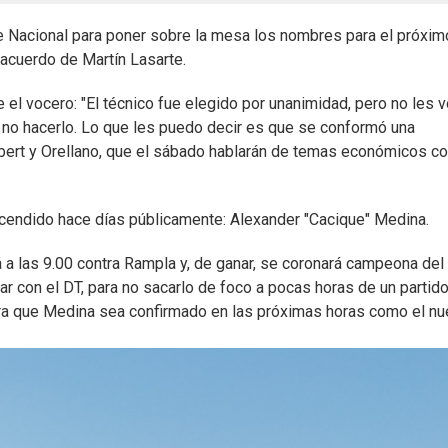
 de Nacional para poner sobre la mesa los nombres para el próxim
 acuerdo de Martín Lasarte.
ue el vocero: "El técnico fue elegido por unanimidad, pero no les v
o hacerlo. Lo que les puedo decir es que se conformó una
ert y Orellano, que el sábado hablarán de temas económicos c
scendido hace días públicamente: Alexander "Cacique" Medina.
á a las 9.00 contra Rampla y, de ganar, se coronará campeona del
r con el DT, para no sacarlo de foco a pocas horas de un partid
ra que Medina sea confirmado en las próximas horas como el n