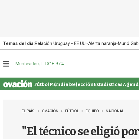
Temas del día:
Relación Uruguay - EE.UU.
Alerta naranja
Murió Gabr
Montevideo, T 13° H 97%
M
e
n
u
Fútbol
Mundial
Selección
Estadisticas
Agenda
EL PAÍS
OVACIÓN
FÚTBOL
EQUIPO
NACIONAL
"El técnico se eligió p