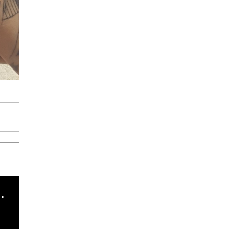
cha argentino en "Subrayado"