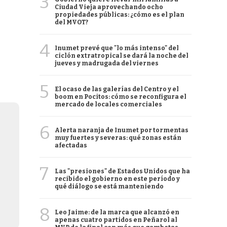
3
Ciudad Vieja aprovechando ocho
propiedades públicas: ¿cómo es el plan
del MVOT?
4
Inumet prevé que "lo más intenso" del
ciclón extratropical se dará la noche del
jueves y madrugada del viernes
5
El ocaso de las galerías del Centro y el
boom en Pocitos: cómo se reconfigura el
mercado de locales comerciales
6
Alerta naranja de Inumet por tormentas
muy fuertes y severas: qué zonas están
afectadas
7
Las "presiones" de Estados Unidos que ha
recibido el gobierno en este período y
qué diálogo se está manteniendo
8
Leo Jaime: de la marca que alcanzó en
apenas cuatro partidos en Peñarol al