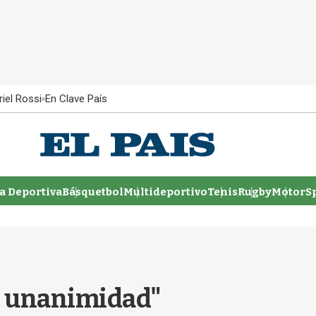
iel Rossi
En Clave País
 Deportiva
Básquetbol
Multideportivo
Tenis
Rugby
MotorSp
or unanimidad"