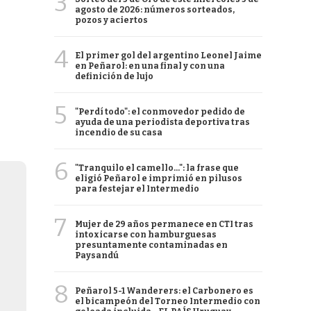
3
agosto de 2026: números sorteados,
pozos y aciertos
4
El primer gol del argentino Leonel Jaime
en Peñarol: en una final y con una
definición de lujo
5
"Perdí todo": el conmovedor pedido de
ayuda de una periodista deportiva tras
incendio de su casa
6
"Tranquilo el camello...": la frase que
eligió Peñarol e imprimió en pilusos
para festejar el Intermedio
7
Mujer de 29 años permanece en CTI tras
intoxicarse con hamburguesas
presuntamente contaminadas en
Paysandú
8
Peñarol 5-1 Wanderers: el Carbonero es
el bicampeón del Torneo Intermedio con