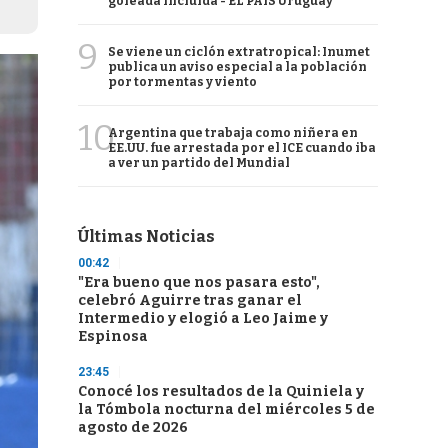
goleada incluida - EL PAÍS Uruguay
9
Se viene un ciclón extratropical: Inumet
publica un aviso especial a la población
por tormentas y viento
10
Argentina que trabaja como niñera en
EE.UU. fue arrestada por el ICE cuando iba
a ver un partido del Mundial
Últimas Noticias
00:42
"Era bueno que nos pasara esto",
celebró Aguirre tras ganar el
Intermedio y elogió a Leo Jaime y
Espinosa
23:45
Conocé los resultados de la Quiniela y
la Tómbola nocturna del miércoles 5 de
agosto de 2026