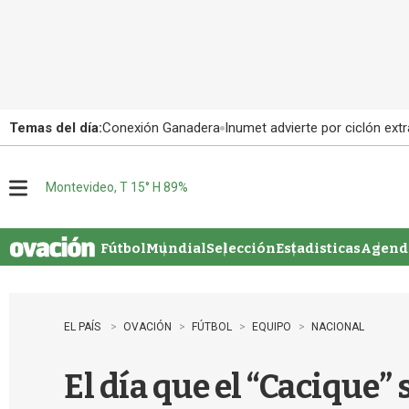
Temas del día:
Conexión Ganadera
Inumet advierte por ciclón extr
Montevideo, T 15° H 89%
M
e
n
u
Fútbol
Mundial
Selección
Estadisticas
Agenda
EL PAÍS
OVACIÓN
FÚTBOL
EQUIPO
NACIONAL
El día que el “Cacique” 