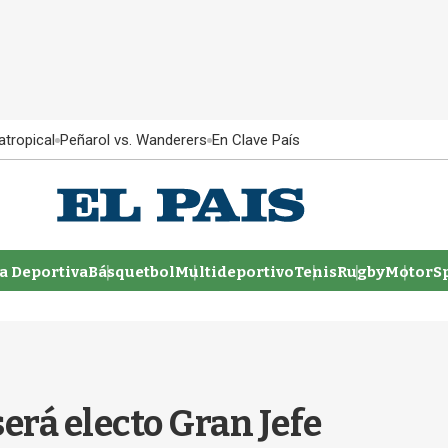
atropical
Peñarol vs. Wanderers
En Clave País
 Deportiva
Básquetbol
Multideportivo
Tenis
Rugby
MotorSp
será electo Gran Jefe